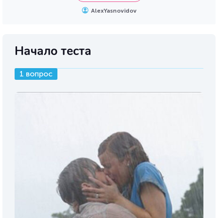
AlexYasnovidov
Начало теста
1 вопрос