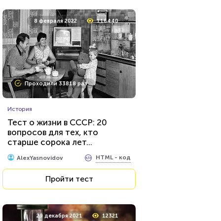
8 февраля 2022
116440
Проходили 33818 раз
История
Тест о жизни в СССР: 20
вопросов для тех, кто
старше сорока лет...
HTML - код
AlexYasnovidov
Пройти тест
29 декабря 2021
12321