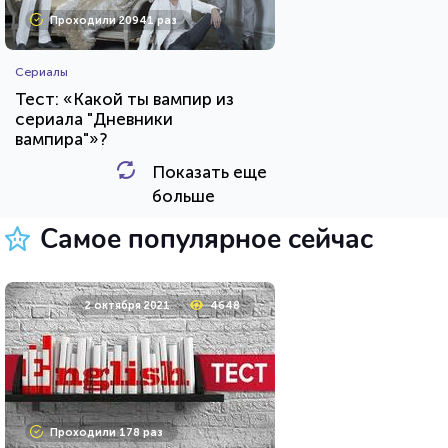
Проходили 20941 раз
Сериалы
Тест: «Какой ты вампир из
сериала "Дневники
вампира"»?
Показать еще
HTML - код
Awdienko
больше
Пройти тест
Самое популярное сейчас
8 мая 2021
10553
2 октября 2021
4648
Проходили 647 раз
Проходили 178 раз