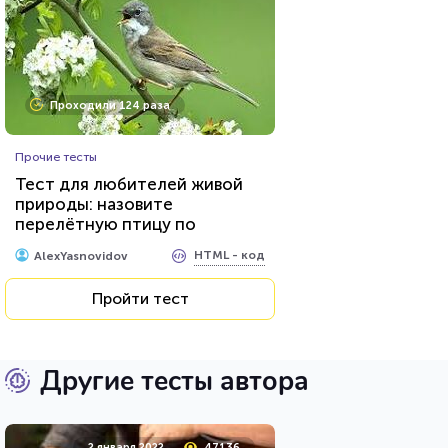
Проходили 124 раза
Прочие тесты
Тест для любителей живой
природы: назовите
перелётную птицу по
фотографии
HTML - код
AlexYasnovidov
Пройти тест
Другие тесты автора
2 января 2022
47136