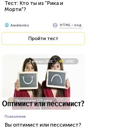
Тест: Кто ты из "Рика и
Морти"?
HTML - код
Awdienko
HTML - код
Awdienko
Пройти тест
Пройти тест
4 февраля 2022
8739
2 января 2021
4882
Проходили 1649 раз
Проходили 123 раза
Фильмы
Психология
Тест для любителей
Вы оптимист или пессимист?
советского кино: помните ли
вы второстепенные роли в
знаменитых фильмах?