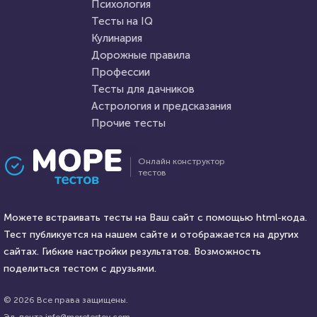
Пройти тест
Психология
Пройти тест
Тесты на IQ
Кулинария
Дорожные правила
3 июня 2020
3888
9 августа 2021
27165
Профессии
Тесты для дачников
Астрология и предсказания
Прочие тесты
Проходили 158 раз
Проходили 7454 раза
Онлайн конструктор
тестов
Игры
Психология
Угадаете, в какой игре был
Тест: Мизантроп ли вы?
этот лис?
Можете встраивать тесты на Ваш сайт с помощью html-кода.
Тест публикуется на нашем сайте и отображается на других
HTML - код
сайтах. Гибкие настройки результатов. Возможность
Илья Кузнецов
HTML - код
Awdienko
поделиться тестом с друзьями.
Пройти тест
Пройти тест
© 2026 Все права защищены.
Эл. почта info@moretestov.com