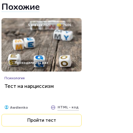
Похожие
5 января 2021
7606
Проходили 291 раз
Психология
Тест на нарциссизм
HTML - код
Awdienko
Пройти тест