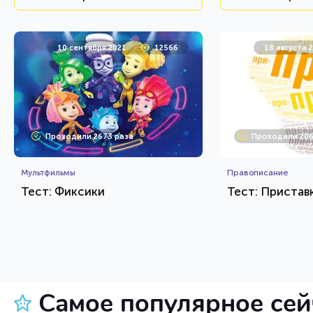
10 сентября 2021
12566
18 августа 
Проходили 2673 раза
Проходили 206
Мультфильмы
Правописание
Тест: Фиксики
Тест: Приставк
HTML - код
Awdienko
Awdienko
Пройти тест
Пройт
Самое популярное се