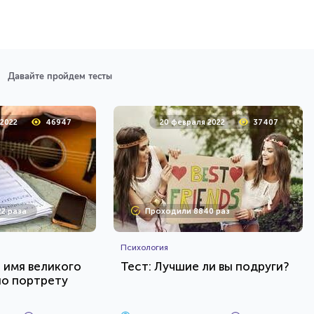
Давайте пройдем тесты
 2022
46947
20 февраля 2022
37407
2 раза
Проходили 8840 раз
Психология
е имя великого
Тест: Лучшие ли вы подруги?
по портрету