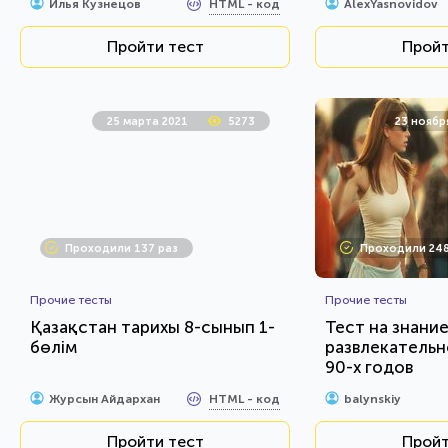
HTML - код
Илья Кузнецов
AlexYasnovidov
Пройти тест
Пройт
25 марта 2021
5273
23 ноябр
Проходили 137 раз
Проходили 248
Прочие тесты
Прочие тесты
Қазақстан тарихы 8-сынып 1-
Тест на знани
бөлім
развлекательн
90-х годов
HTML - код
Журсын Айдархан
balynskiy
Пройти тест
Пройт