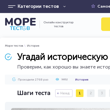
Категории тестов
Самое
Онлайн конструктор
тестов
Море тестов
История
Угадай историческую 
Проверим, как хорошо вы знаете исто
Проходили 2768 раз
История
9852
Шаги теста
1
2
3
Назад