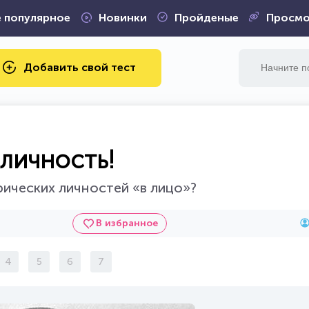
 популярное
Новинки
Пройденые
Просмо
Добавить свой тест
личность!
рических личностей «в лицо»?
В избранное
4
5
6
7