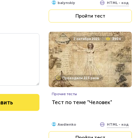
HTML - код
balynskiy
Пройти тест
2 октября 2021
3904
Проходили 223 раза
Прочие тесты
Тест по теме "Человек"
HTML - код
Awdienko
Пройти тест