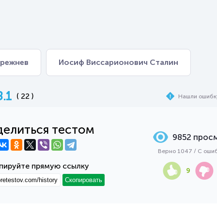
Брежнев
Иосиф Виссарионович Сталин
8.1
( 22 )
Нашли ошибк
елиться тестом
9852 прос
Верно 1047 / С оши
пируйте прямую ссылку
9
Скопировать