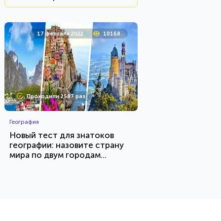
17 февраля 2022
10168
Проходили 2587 раз
География
Новый тест для знатоков
географии: назовите страну
мира по двум городам...
HTML - код
AlexYasnovidov
Пройти тест