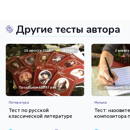
Другие тесты автора
20 августа 2020
181960
2 января
Проходили 10347 раз
Проходили 412
Литература
Музыка
Тест по русской
Тест: назовит
классической литературе
композитора 