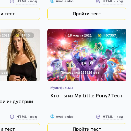
HTML - код
HTML - код
Awdienko
и тест
Пройти тест
я 2021
3740
18 марта 2021
407357
 раз
Проходили 265626 раз
Мультфильмы
е
Кто ты из My Little Pony? Тест
ой индустрии
HTML - код
HTML - код
Awdienko
и тест
Пройти тест