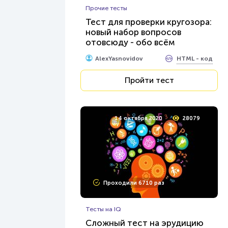
Прочие тесты
Тест для проверки кругозора:
новый набор вопросов
отовсюду - обо всём
HTML - код
AlexYasnovidov
Пройти тест
14 октября 2020
28079
Проходили 6710 раз
Тесты на IQ
Сложный тест на эрудицию