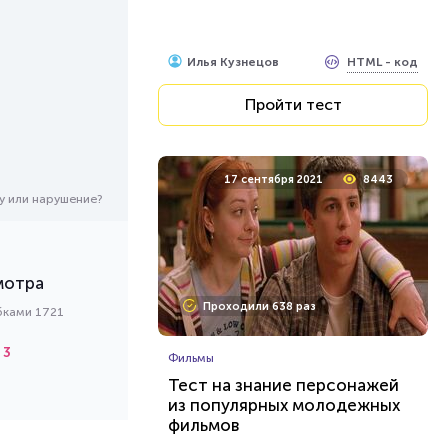
HTML - код
Илья Кузнецов
Пройти тест
17 сентября 2021
8443
у или нарушение?
мотра
Проходили 638 раз
бками 1721
3
Фильмы
Тест на знание персонажей
из популярных молодежных
фильмов