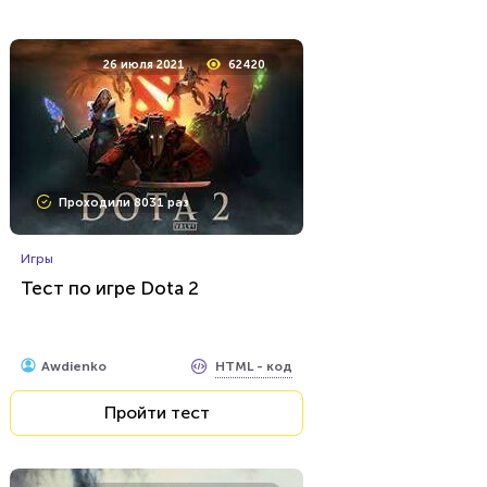
11 ноября 2021
5251
26 июля 2021
62420
Проходили 157 раз
Проходили 8031 раз
Музыка
Стинг - человек-легенда,
любимец всех возрастов и
Игры
всех континентов
Тест по игре Dota 2
HTML - код
AlexYasnovidov
Пройти тест
HTML - код
Awdienko
Пройти тест