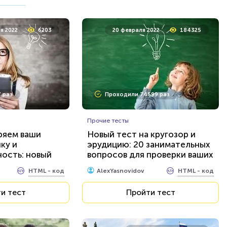
я 2021
4121
20 декабря 2021
48704
я 2022
6203
20 февраля 2022
184325
4 раза
Проходили 12100 раз
 раз
Проходили 74599 раз
География
афии: столицы
Сложный и очень интересный
рной Америки
тест по географии
Прочие тесты
ряем ваши
Новый тест на кругозор и
ку и
эрудицию: 20 занимательных
HTML - код
HTML - код
AlexYasnovidov
ость: новый
вопросов для проверки ваших
тов...
знаний...
и тест
Пройти тест
HTML - код
HTML - код
AlexYasnovidov
и тест
Пройти тест