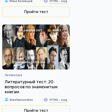
HTML - код
Илья Кузнецов
Пройти тест
14 декабря 2021
95263
Проходили 15378 раз
Литература
Литературный тест: 20
вопросов по знаменитым
книгам
HTML - код
AlexYasnovidov
Пройти тест