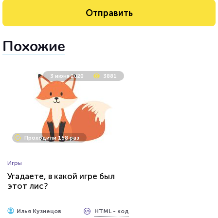
Похожие
3 июня 2020
3881
Проходили 158 раз
Игры
Угадаете, в какой игре был
этот лис?
HTML - код
Илья Кузнецов