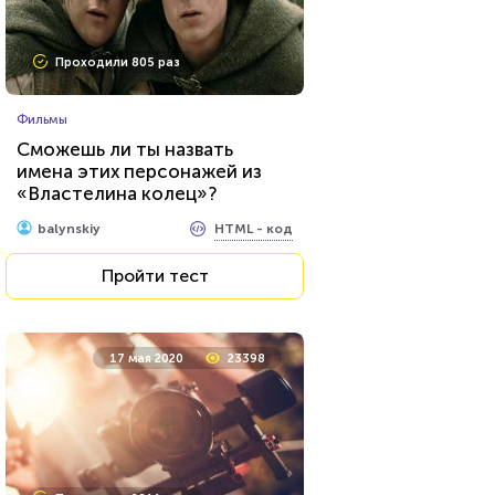
Проходили 646 раз
Проходили 805 раз
Сериалы
Фильмы
Тест на знание персонажей
Сможешь ли ты назвать
сериалов от Netflix
имена этих персонажей из
«Властелина колец»?
HTML - код
balynskiy
HTML - код
balynskiy
Пройти тест
Пройти тест
15 февраля 2022
53616
17 мая 2020
23398
Проходили 7539 раз