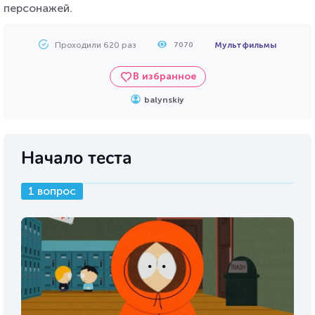
персонажей.
Проходили 620 раз
Мультфильмы
7070
В избранное
balynskiy
Начало теста
1 вопрос