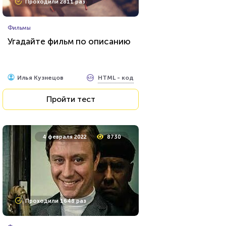
Проходили 2811 раз
Литература
Фильмы
Тест: Великие русские
Угадайте фильм по описанию
писатели
HTML - код
Awdienko
HTML - код
Илья Кузнецов
Пройти тест
Пройти тест
23 июня 2021
53683
4 февраля 2022
8730
Проходили 20937 раз
Проходили 1648 раз
Сериалы