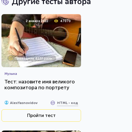
Другие тесты автора
2 января 2022
47070
Проходили 4122 раза
Музыка
Тест: назовите имя великого
композитора по портрету
HTML - код
AlexYasnovidov
Пройти тест