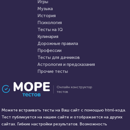
Игры
перелётную птицу по
Музыка
HTML - код
Илья Кузнецов
фотографии
HTML - код
AlexYasnovidov
История
Пройти тест
Психология
Пройти тест
Тесты на IQ
Кулинария
Дорожные правила
8 января 2022
4472
23 марта 2021
219829
Профессии
Тесты для дачников
Астрология и предсказания
Прочие тесты
Проходили 735 раз
Проходили 74654 раза
Онлайн конструктор
тестов
Литература
Психология
Тест на знание греческой и
Тест на умственную
римской мифологии
Можете встраивать тесты на Ваш сайт с помощью html-кода.
отсталость
Тест публикуется на нашем сайте и отображается на других
HTML - код
сайтах. Гибкие настройки результатов. Возможность
balynskiy
HTML - код
Awdienko