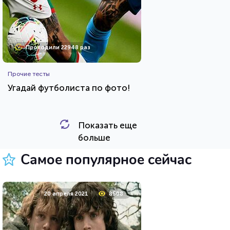
Проходили 22948 раз
Прочие тесты
Угадай футболиста по фото!
Показать еще
HTML - код
Awdienko
больше
Пройти тест
Самое популярное сейчас
8 мая 2021
10542
20 апреля 2021
8508