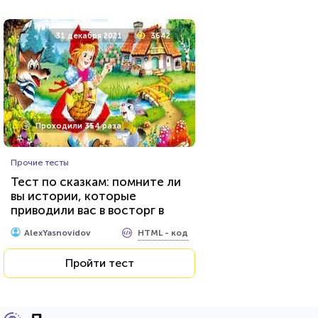
31 декабря 2021
3642
Проходили 354 раза
Прочие тесты
Тест по сказкам: помните ли
вы истории, которые
приводили вас в восторг в
детстве?
HTML - код
AlexYasnovidov
Пройти тест