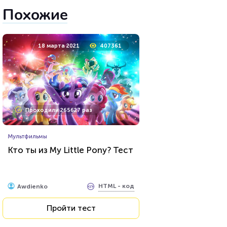
Похожие
18 марта 2021
407361
Проходили 265627 раз
Мультфильмы
Кто ты из My Little Pony? Тест
HTML - код
Awdienko
Пройти тест