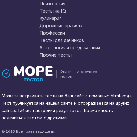
Пройти тест
Психология
Пройти тест
Тесты на IQ
Кулинария
Дорожные правила
20 декабря 2021
48712
13 декабря 2021
6866
Профессии
Тесты для дачников
Астрология и предсказания
Прочие тесты
Проходили 12102 раза
Проходили 1295 раз
Онлайн конструктор
тестов
География
Фильмы
Сложный и очень интересный
Тест на знание самых
тест по географии
Можете встраивать тесты на Ваш сайт с помощью html-кода.
известных цитат из
Тест публикуется на нашем сайте и отображается на других
советских фильмов
HTML - код
сайтах. Гибкие настройки результатов. Возможность
AlexYasnovidov
HTML - код
balynskiy
поделиться тестом с друзьями.
Пройти тест
Пройти тест
© 2026 Все права защищены.