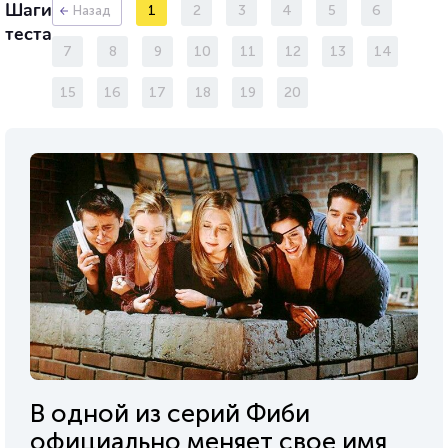
Шаги
1
2
3
4
5
6
Назад
теста
7
8
9
10
11
12
13
14
15
16
17
18
19
20
В одной из серий Фиби
официально меняет свое имя