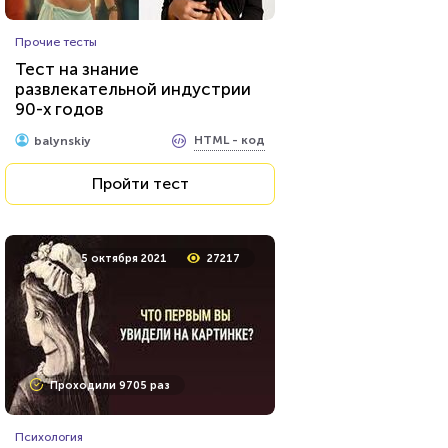
Животные
Прочие тесты
Тест о редких животных
Тест на знание
развлекательной индустрии
90-х годов
HTML - код
Илья Кузнецов
HTML - код
balynskiy
Пройти тест
Пройти тест
26 июля 2021
62433
5 октября 2021
27217
Проходили 8032 раза
Проходили 9705 раз
Игры
Психология
Тест по игре Dota 2