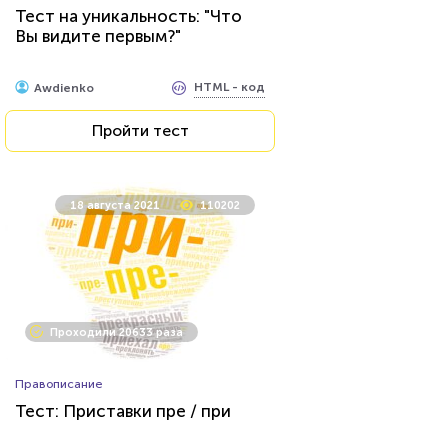
Тест на уникальность: "Что
Вы видите первым?"
HTML - код
Awdienko
HTML - код
Awdienko
Пройти тест
Пройти тест
10 сентября 2021
12575
18 августа 2021
110202
Проходили 2673 раза
Проходили 20633 раза
Мультфильмы
Правописание
Тест: Фиксики
Тест: Приставки пре / при