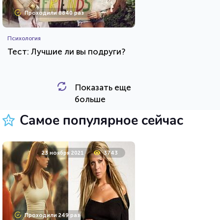
Проходили 8840 раз
Психология
Тест: Лучшие ли вы подруги?
Показать еще
HTML - код
Awdienko
больше
Пройти тест
Самое популярное сейчас
12 сентября 2020
7476
23 ноября 2021
3743
Проходили 606 раз
Проходили 249 раз