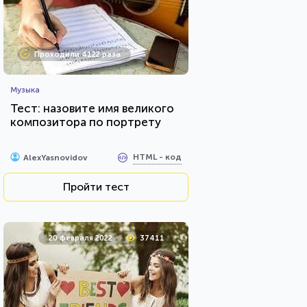
Проходили 4122 раза
Музыка
Тест: назовите имя великого
композитора по портрету
HTML - код
AlexYasnovidov
Пройти тест
20 февраля 2022
37411