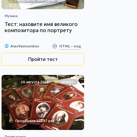
Проходили 4122 раза
Музыка
Тест: назовите имя великого
композитора по портрету
HTML - код
AlexYasnovidov
Пройти тест
20 августа 2020
181881
Проходили 10347 раз
Литература