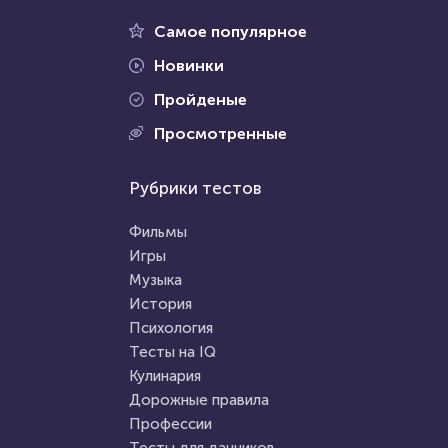
9 августа 2021
27136
28 января 2022
8291
Самое популярное
Новинки
Пройденые
Проходили 7445 раз
Просмотренные
Проходили 815 раз
Психология
Рубрики тестов
Тесты для дачников
Тест: Мизантроп ли вы?
Тест: АПК
Фильмы
(Агропромышленный
Игры
комплекс)
Музыка
HTML - код
Awdienko
HTML - код
Awdienko
История
Пройти тест
Психология
Пройти тест
Тесты на IQ
Кулинария
Дорожные правила
30 октября 2020
12447
8 октября 2021
54146
Профессии