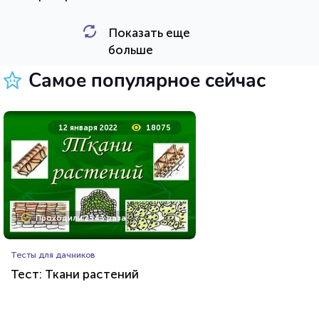
Показать еще
HTML - код
Awdienko
больше
Пройти тест
Самое популярное сейчас
23 марта 2021
219800
12 января 2022
18075
Проходили 74649 раз
Проходили 2543 раза
Психология
Тесты для дачников
Тест на умственную
Тест: Ткани растений
отсталость
HTML - код
Awdienko