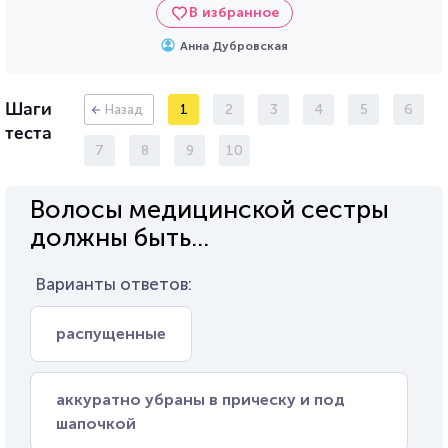
В избранное
Анна Дубровская
Шаги
1
2
3
4
5
6
Назад
теста
7
8
9
10
Волосы медицинской сестры
должны быть...
Варианты ответов:
распущенные
аккуратно убраны в прическу и под
шапочкой