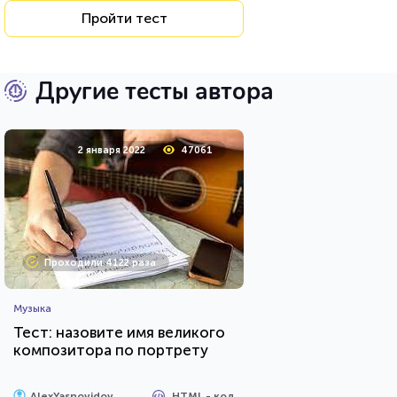
Пройти тест
Другие тесты автора
2 января 2022
47061
Проходили 4122 раза
Музыка
Тест: назовите имя великого
композитора по портрету
HTML - код
AlexYasnovidov