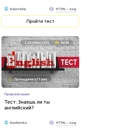
HTML - код
balynskiy
Пройти тест
2 октября 2021
4642
Проходили 177 раз
Правописание
Тест: Знаешь ли ты
английский?
HTML - код
Awdienko