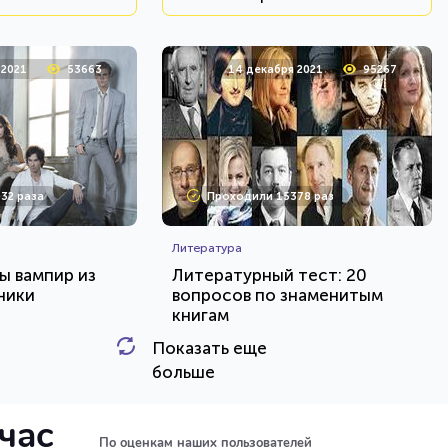
 2021
53663
14 декабря 2021
95267
32 раза
Проходили 15378 раз
Литература
ы вампир из
Литературный тест: 20
ники
вопросов по знаменитым
книгам
Показать еще
HTML - код
HTML - код
AlexYasnovidov
больше
и тест
Пройти тест
йчас
По оценкам наших пользователей