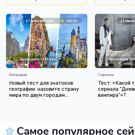
17 февраля 2022
10174
23 июня
Проходили 2587 раз
Проходили 209
География
Сериалы
Новый тест для знатоков
Тест: «Какой т
географии: назовите страну
сериала "Днев
мира по двум городам...
вампира"»?
HTML - код
AlexYasnovidov
Awdienko
Пройти тест
Пройт
Самое популярное се