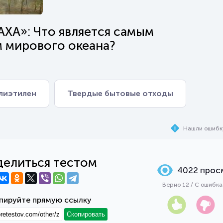
А»: Что является самым
 мирового океана?
лиэтилен
Твердые бытовые отходы
Нашли ошибк
елиться тестом
4022 прос
Верно 12 / С ошибк
пируйте прямую ссылку
Скопировать