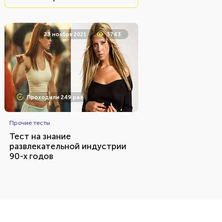
23 ноября 2021
3743
Проходили 249 раз
Прочие тесты
Тест на знание
развлекательной индустрии
90-х годов
HTML - код
balynskiy
Пройти тест