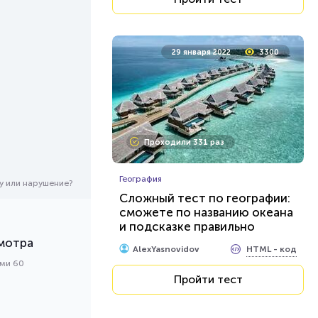
29 января 2022
3300
Проходили 331 раз
География
у или нарушение?
Сложный тест по географии:
сможете по названию океана
и подсказке правильно
определить каждое из
мотра
HTML - код
AlexYasnovidov
морей?
ами 60
Пройти тест