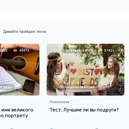
Давайте пройдем тесты
 2022
46975
20 февраля 2022
37411
2 раза
Проходили 8840 раз
Психология
е имя великого
Тест: Лучшие ли вы подруги?
по портрету