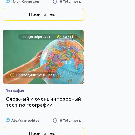
HTML - код
Илья Кузнецов
Пройти тест
20 декабря 2021
48711
Проходили 12101 раз
География
Сложный и очень интересный
тест по географии
HTML - код
AlexYasnovidov
Пройти тест