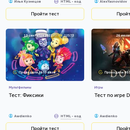
HTML - код
Илья Кузнецов
AlexYasnovidov
Пройти тест
Пройт
10 сентября 2021
12573
26 июля
Проходили 2673 раза
Проходили 803
Мультфильмы
Игры
Тест: Фиксики
Тест по игре D
HTML - код
Awdienko
Awdienko
Пройти тест
Пройт