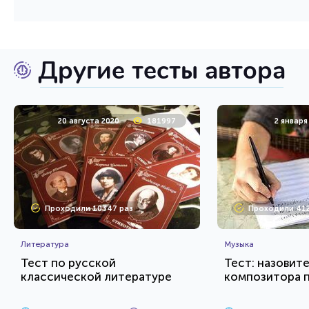
Другие тесты автора
20 августа 2020
181997
2 января
Проходили 10347 раз
Проходили 412
Литература
Музыка
Тест по русской
Тест: назовит
классической литературе
композитора 