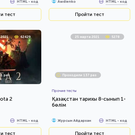
HTML - код
HTML - код
Awdienko
и тест
Пройти тест
 2021
62429
25 марта 2021
5278
1 раз
Проходили 137 раз
Прочие тесты
ota 2
Қазақстан тарихы 8-сынып 1-
бөлім
HTML - код
HTML - код
Журсын Айдархан
и тест
Пройти тест