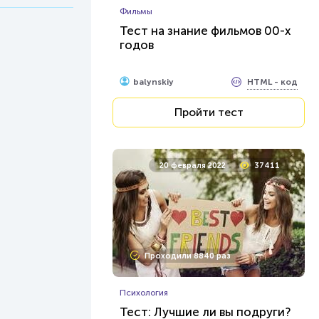
Фильмы
Тест на знание фильмов 00-х
годов
HTML - код
balynskiy
Пройти тест
20 февраля 2022
37411
Проходили 8840 раз
Психология
Тест: Лучшие ли вы подруги?