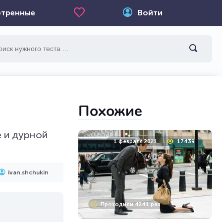
тренные
Войти
Похожие
е и дурной
1 февраля 2021
17439
ivan.shchukin
Проходили 4241 раз