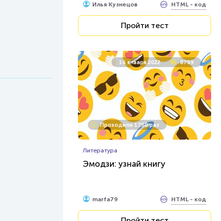
HTML - код
Илья Кузнецов
Пройти тест
16 января 2022
8759
Проходили 1750 раз
Литература
Эмодзи: узнай книгу
HTML - код
marfa79
Пройти тест