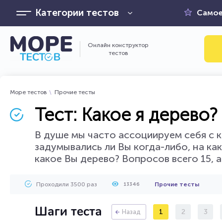
Категории тестов
Самое
Онлайн конструктор
тестов
Море тестов
Прочие тесты
Тест: Какое я дерево?
В душе мы часто ассоциируем себя с к
задумывались ли Вы когда-либо, на ка
какое Вы дерево? Вопросов всего 15, а
Проходили 3500 раз
Прочие тесты
13346
Шаги теста
1
2
3
Назад