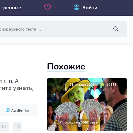
тренные
Войти
Похожие
т. п. А
21 января 2022
19538
ите узнать,
Awdienko
Проходили 3562 раза
14
15