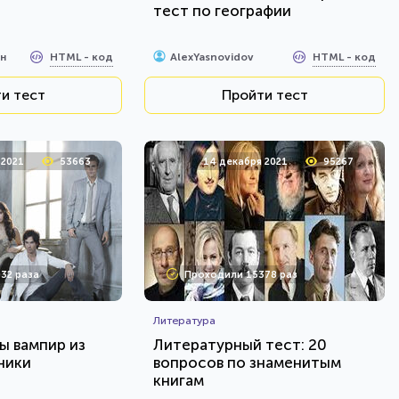
тест по географии
HTML - код
HTML - код
н
AlexYasnovidov
и тест
Пройти тест
 2021
53663
14 декабря 2021
95267
32 раза
Проходили 15378 раз
Литература
ы вампир из
Литературный тест: 20
ники
вопросов по знаменитым
книгам