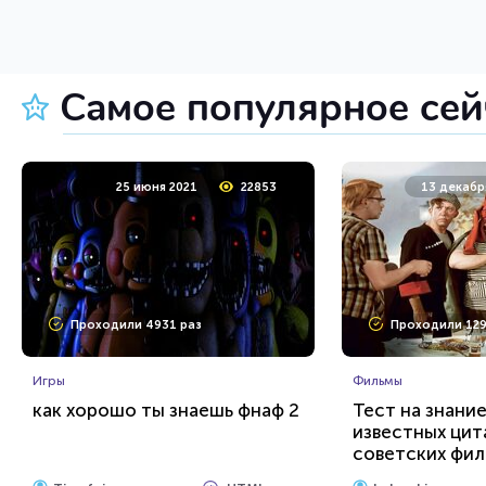
HTML - код
AlexYasnovidov
Awdienko
Пройти тест
Пройт
Самое популярное се
1 апреля 2021
18293
31 марта 
25 июня 2021
22853
13 декабр
Проходили 2419 раз
Проходили 434
Проходили 4931 раз
Проходили 129
История
Тесты на IQ
Очень сложный тест: "СССР"
Тест на когни
Игры
способности
Фильмы
как хорошо ты знаешь фнаф 2
Тест на знани
известных цит
HTML - код
Awdienko
Awdienko
советских фи