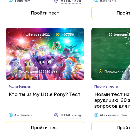
Пройти тест
Пройт
HTML - код
Timofeiy
balynskiy
Пройти тест
Пройт
18 марта 2021
407358
20 февраля 
Проходили 265626 раз
Проходили 745
Мультфильмы
Прочие тесты
Кто ты из My Little Pony? Тест
Новый тест на
эрудицию: 20 
вопросов для 
знаний...
HTML - код
Awdienko
AlexYasnovidov
Пройти тест
Пройт