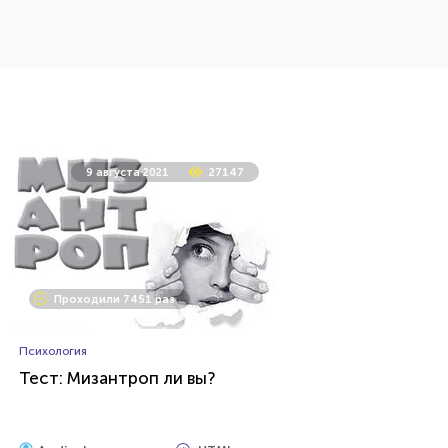
HTML - код
balynskiy
Пройти тест
3 января 2021
6882
9 августа 2021
27147
Проходили 252 раза
Проходили 7451 раз
Психология
Легко ли вас обмануть?
Психология
Тест: Мизантроп ли вы?
HTML - код
Илья Кузнецов