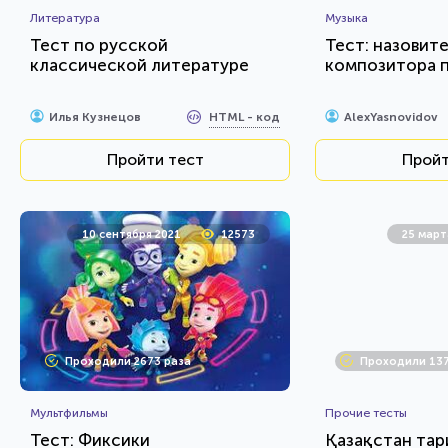
Литература
Музыка
Тест по русской
Тест: назовит
классической литературе
композитора 
HTML - код
Илья Кузнецов
AlexYasnovidov
Пройти тест
Пройт
10 сентября 2021
12573
25 март
Проходили 2673 раза
Проходили 137
Мультфильмы
Прочие тесты
Тест: Фиксики
Қазақстан тар