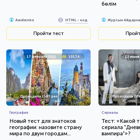
бөлім
HTML - код
Awdienko
Журсын Айдарха
Пройти тест
Пройт
17 февраля 2022
10174
23 июня
Проходили 2587 раз
Проходили 209
География
Сериалы
Новый тест для знатоков
Тест: «Какой т
географии: назовите страну
сериала "Днев
мира по двум городам...
вампира"»?