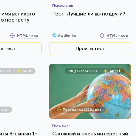
Психология
е имя великого
Тест: Лучшие ли вы подруги?
по портрету
HTML - код
HTML - код
Awdienko
и тест
Пройти тест
а 2021
5278
20 декабря 2021
48711
 раз
Проходили 12101 раз
География
ихы 8-сынып 1-
Сложный и очень интересный