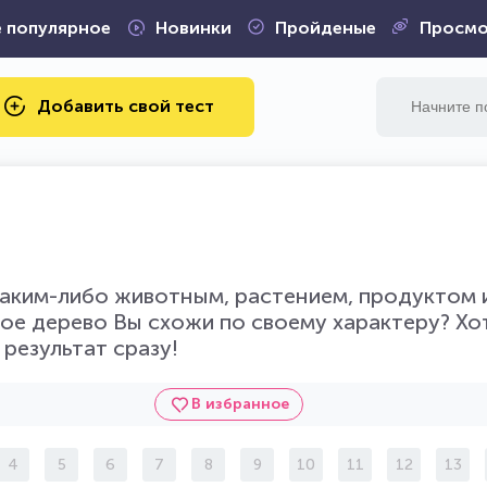
 популярное
Новинки
Пройденые
Просмо
Добавить свой тест
аким-либо животным, растением, продуктом и 
кое дерево Вы схожи по своему характеру? Хот
 результат сразу!
В избранное
4
5
6
7
8
9
10
11
12
13