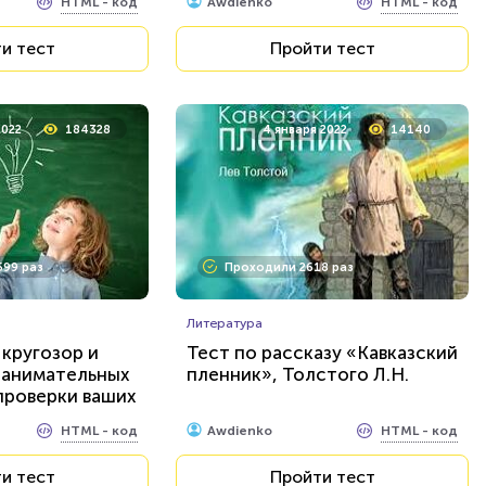
и тест
Пройти тест
HTML - код
HTML - код
Awdienko
и тест
Пройти тест
2022
184328
4 января 2022
14140
99 раз
Проходили 2618 раз
Литература
 кругозор и
Тест по рассказу «Кавказский
занимательных
пленник», Толстого Л.Н.
проверки ваших
HTML - код
HTML - код
Awdienko
и тест
Пройти тест