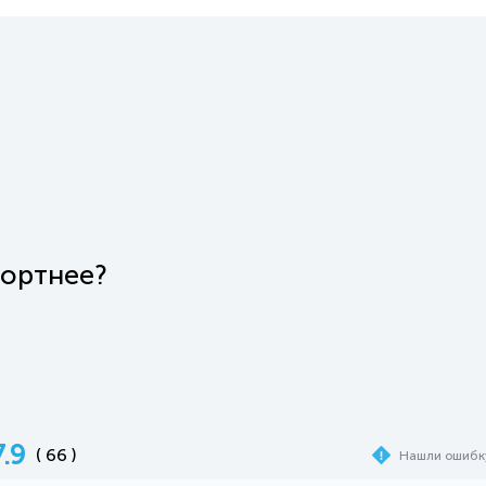
фортнее?
7.9
( 66 )
Нашли ошибк