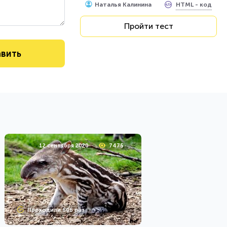
HTML - код
Наталья Калинина
Пройти тест
12 сентября 2020
7475
Проходили 606 раз