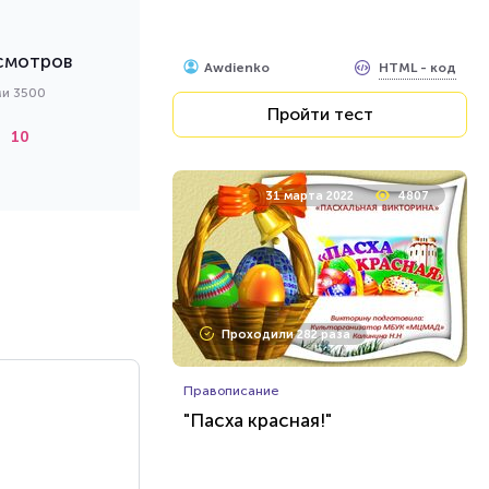
смотров
HTML - код
Awdienko
ми 3500
Пройти тест
10
31 марта 2022
4807
Проходили 282 раза
Правописание
"Пасха красная!"