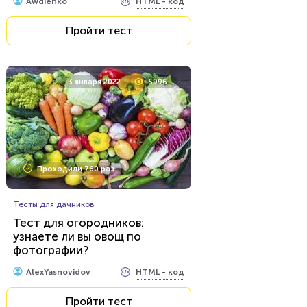
Пройти тест
HTML - код
Awdienko
Пройти тест
3 января 2022
5996
Проходили 760 раз
Тесты для дачников
Тест для огородников:
узнаете ли вы овощ по
фотографии?
HTML - код
AlexYasnovidov
Пройти тест