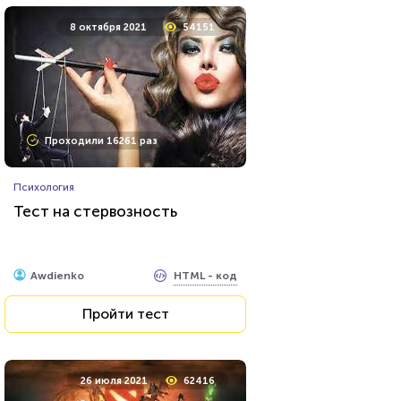
8 октября 2021
54151
Проходили 16261 раз
Психология
Тест на стервозность
HTML - код
Awdienko
Пройти тест
26 июля 2021
62416