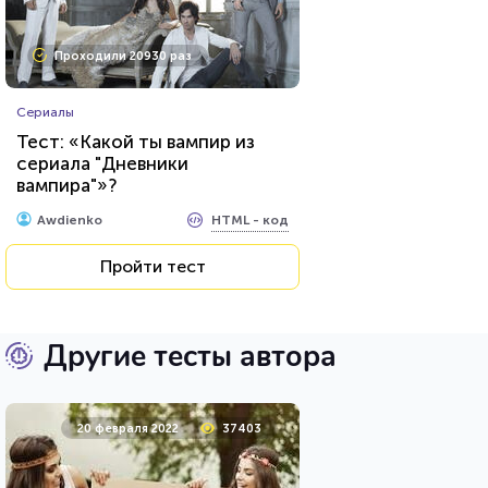
Проходили 20930 раз
Сериалы
Тест: «Какой ты вампир из
сериала "Дневники
вампира"»?
HTML - код
Awdienko
Пройти тест
Другие тесты автора
20 февраля 2022
37403