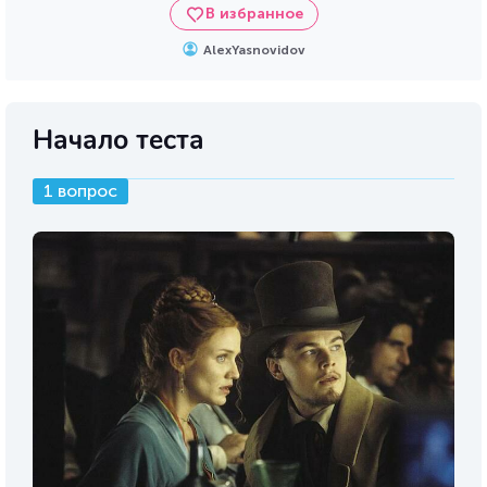
В избранное
AlexYasnovidov
Начало теста
1 вопрос