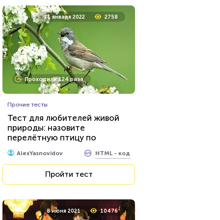
24 марта 2021
64460
21 января 2022
2758
Проходили 22949 раз
Проходили 124 раза
Прочие тесты
Прочие тесты
Угадай футболиста по фото!
Тест для любителей живой
природы: назовите
перелётную птицу по
HTML - код
Awdienko
фотографии
HTML - код
AlexYasnovidov
Пройти тест
Пройти тест
23 июня 2021
53687
8 июня 2021
10476