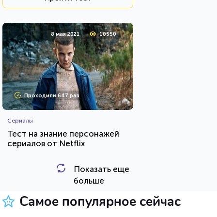
8 мая 2021
10550
Проходили 647 раз
Сериалы
Тест на знание персонажей
сериалов от Netflix
Показать еще
HTML - код
balynskiy
больше
Пройти тест
Самое популярное сейчас