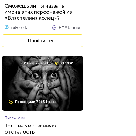
Сможешь ли ты назвать
имена этих персонажей из
«Властелина колец»?
HTML - код
balynskiy
Пройти тест
23 марта 2021
219832
Проходили 74654 раза
Психология
Тест на умственную
отсталость