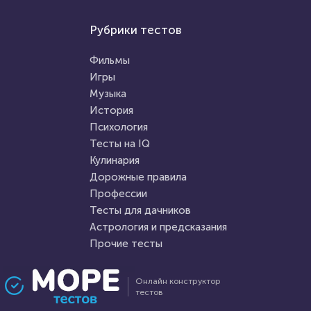
Проходили 167 раз
Игры
Рубрики тестов
Прочие тесты
Угадаете, в какой игре был
"Новгородская Русь:
этот лис?
Фильмы
утверждение самобытной
Игры
красоты"
Музыка
HTML - код
Илья Кузнецов
HTML - код
Алекса Князева
История
Пройти тест
Психология
Пройти тест
Тесты на IQ
Кулинария
Дорожные правила
31 декабря 2021
3646
4 февраля 2022
8731
Профессии
Тесты для дачников
Астрология и предсказания
Прочие тесты
Проходили 355 раз
Проходили 1648 раз
Онлайн конструктор
тестов
Прочие тесты