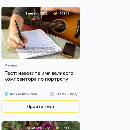
2 января 2022
46907
Проходили 4122 раза
Музыка
Тест: назовите имя великого
композитора по портрету
HTML - код
AlexYasnovidov
Пройти тест
24 марта 2022
5311