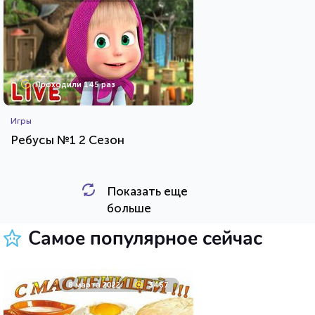
Проходили 145 раз
Игры
Ребусы №1 2 Сезон
Показать еще
HTML - код
Rebus.wess
больше
Пройти тест
Самое популярное сейчас
17 февраля 2022
10164
8 марта 2022
3467