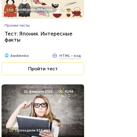
Проходили 10347 раз
Проходили 354 раза
Литература
Прочие тесты
Тест по русской
Тест: Япония. Интересные
классической литературе
факты
HTML - код
Илья Кузнецов
HTML - код
Awdienko
Пройти тест
Пройти тест
24 марта 2022
7821
21 февраля 2022
6198
Проходили 1738 раз
Проходили 616 раз