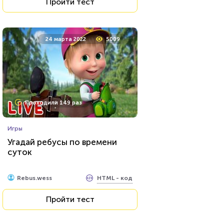
Пройти тест
24 марта 2022
5009
Проходили 149 раз
Игры
Угадай ребусы по времени
суток
HTML - код
Rebus.wess
Пройти тест