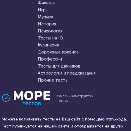
Тест по русской литературе:
регионах России: как хорошо
Фильмы
образы Сони и Наташи
вы их знаете?
Игры
Ростовой в романе «Война и
Музыка
HTML - код
AlexYasnovidov
мир»
HTML - код
AlexYasnovidov
История
Пройти тест
Психология
Пройти тест
Тесты на IQ
Кулинария
Дорожные правила
23 ноября 2021
3733
15 февраля 2022
6325
Профессии
Тесты для дачников
Астрология и предсказания
Прочие тесты
Проходили 248 раз
Проходили 189 раз
Онлайн конструктор
тестов
Прочие тесты
География
Тест на знание
Тест для путешественников:
развлекательной индустрии
Можете встраивать тесты на Ваш сайт с помощью html-кода.
что вы знаете о Монтане и
90-х годов
Тест публикуется на нашем сайте и отображается на других
Миссури - двух штатах США?