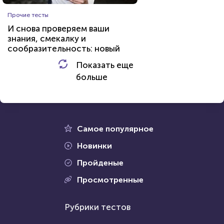
География
Прочие тесты
Урал - граница Европы и Азии
И снова проверяем ваши
знания, смекалку и
сообразительность: новый
Библиотека
HTML -
тест для эрудитов...
Показать еще
HTML - код
AlexYasnovidov
код
Уральская
больше
Пройти тест
Пройти тест
21 февраля 2022
11429
20 февраля 2022
9115
Самое популярное
Новинки
Пройденые
Проходили 2031 раз
Просмотренные
Проходили 894 раза
География
Рубрики тестов
Литература
Тест о природных зонах и