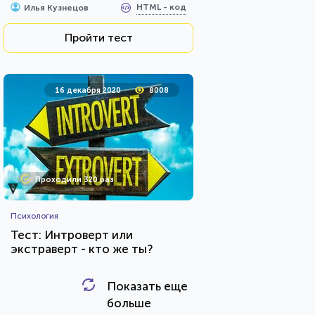
HTML - код
Илья Кузнецов
Пройти тест
16 декабря 2020
8008
Проходили 320 раз
Психология
Тест: Интроверт или
экстраверт - кто же ты?
Показать еще
HTML - код
Awdienko
больше