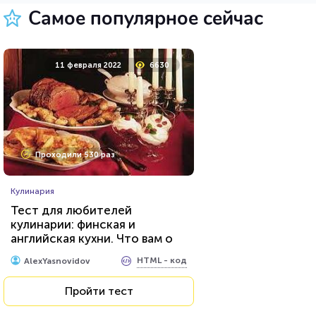
Пройти тест
Самое популярное сейчас
23 марта 2021
219803
11 февраля 2022
6630
Проходили 74649 раз
Проходили 530 раз
Психология
Кулинария
Тест на умственную
Тест для любителей
отсталость
кулинарии: финская и
английская кухни. Что вам о
HTML - код
Awdienko
них известно?
HTML - код
AlexYasnovidov
Пройти тест
Пройти тест