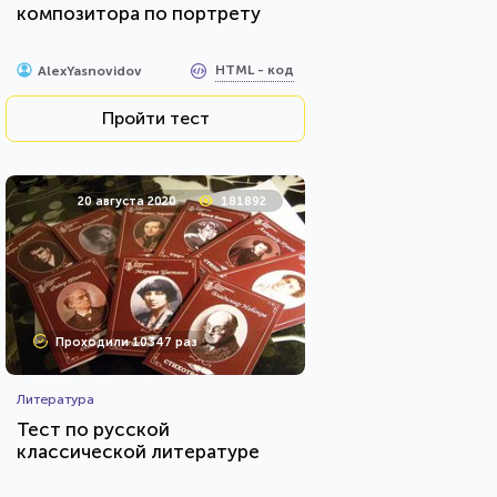
композитора по портрету
HTML - код
AlexYasnovidov
Пройти тест
20 августа 2020
181892
Проходили 10347 раз
Литература
Тест по русской
классической литературе