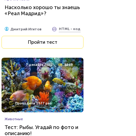
Насколько хорошо ты знаешь
«Реал Мадрид»?
HTML - код
Дмитрий Игитов
Пройти тест
7 декабря 2021
8249
Проходили 1577 раз
Животные
Тест: Рыбы. Угадай по фото и
описанию!