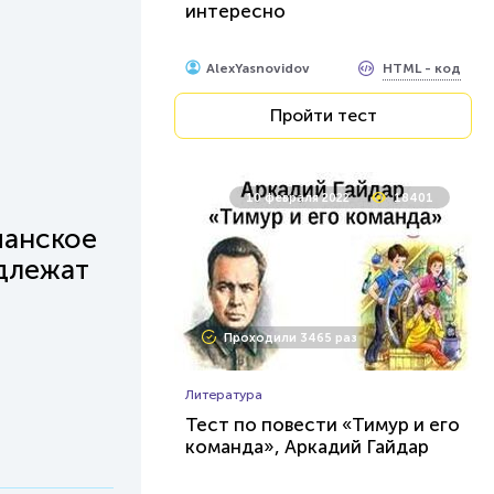
интересно
HTML - код
AlexYasnovidov
Пройти тест
10 февраля 2022
18401
панское
адлежат
Проходили 3465 раз
Литература
Тест по повести «Тимур и его
команда», Аркадий Гайдар