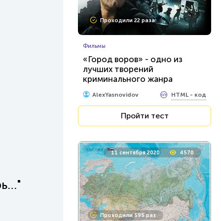
Проходили 22 раза
Фильмы
«Город воров» - одно из
лучших творений
криминального жанра
Голливуда
HTML - код
AlexYasnovidov
Пройти тест
11 сентября 2020
4570
рь…"
Проходили 595 раз