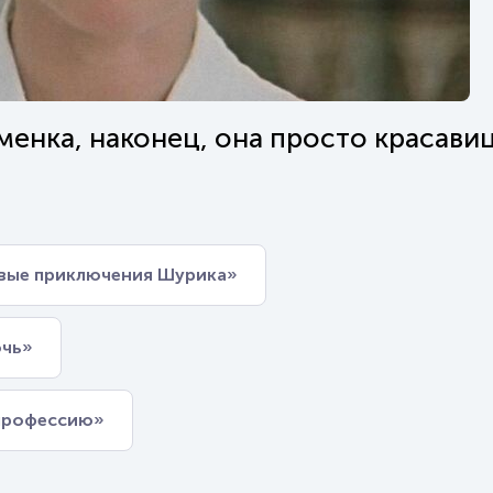
енка, наконец, она просто красавиц
Новые приключения Шурика»
очь»
 профессию»