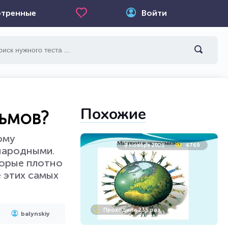
тренные
Войти
Похожие
льмов?
ому
8 ноября 2021
4769
 народными.
торые плотно
 этих самых
Проходили 235 раз
balynskiy