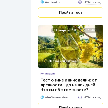
HTML - код
Awdienko
Пройти тест
22 февраля 2022
10149
Проходили 938 раз
Кулинария
Тест о вине и виноделии: от
древности - до наших дней.
Что вы об этом знаете?
HTML - код
AlexYasnovidov
Пройти тест