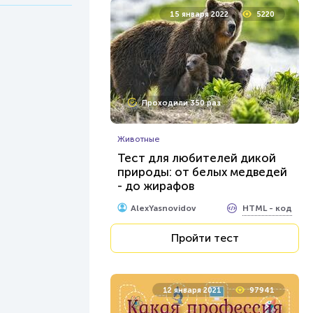
15 января 2022
5220
Проходили 350 раз
Животные
Тест для любителей дикой
природы: от белых медведей
- до жирафов
HTML - код
AlexYasnovidov
Пройти тест
12 января 2021
97941