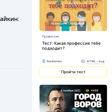
айкин:
Проходили 19242 раза
Профессии
Тест: Какая профессия тебе
подходит?
HTML - код
Awdienko
Пройти тест
5 ноября 2021
4450