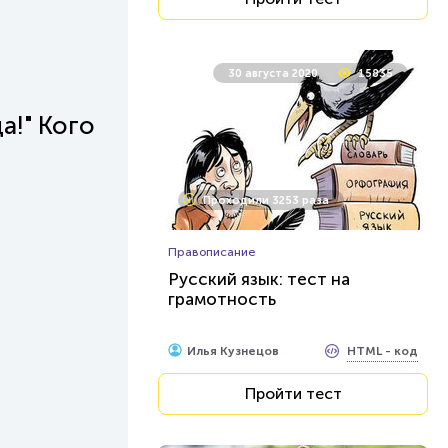
30 августа 2020
15835
а!" Кого
Проходили 3253 раза
Правописание
Русский язык: тест на
грамотность
HTML - код
Илья Кузнецов
Пройти тест