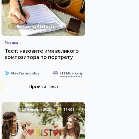
Проходили 4122 раза
Музыка
Тест: назовите имя великого
композитора по портрету
HTML - код
AlexYasnovidov
Пройти тест
20 февраля 2022
37405