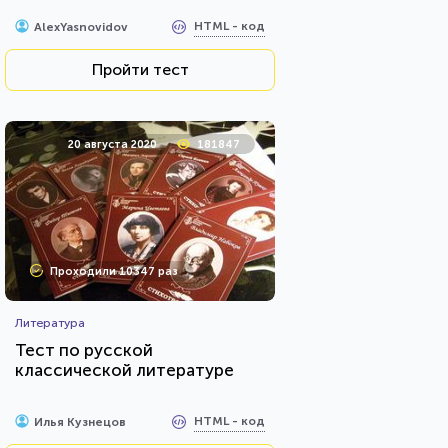
HTML - код
AlexYasnovidov
Пройти тест
20 августа 2020
181847
Проходили 10347 раз
Литература
Тест по русской
классической литературе
HTML - код
Илья Кузнецов