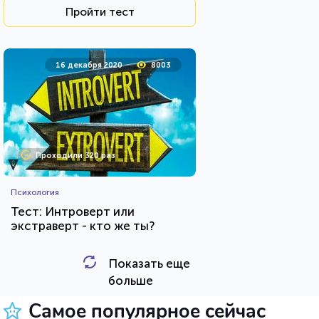
Пройти тест
16 декабря 2020
8003
Проходили 320 раз
Психология
Тест: Интроверт или
экстраверт - кто же ты?
Показать еще
HTML - код
Awdienko
больше
Пройти тест
Самое популярное сейчас