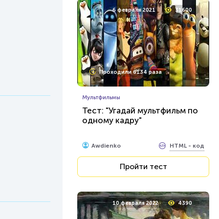
6 февраля 2021
31600
Проходили 6134 раза
Мультфильмы
Тест: "Угадай мультфильм по
одному кадру"
HTML - код
Awdienko
Пройти тест
10 февраля 2022
4390