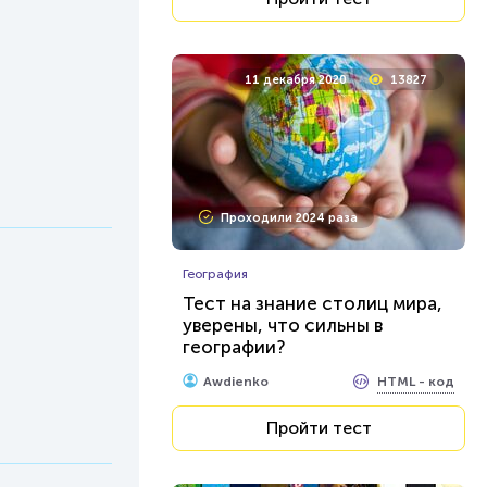
11 декабря 2020
13827
Проходили 2024 раза
География
Тест на знание столиц мира,
уверены, что сильны в
географии?
HTML - код
Awdienko
Пройти тест