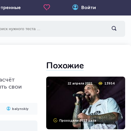
тренные
Войти
Похожие
асчёт
22 апреля 2021
13954
ть свои
balynskiy
Проходили 2653 раза