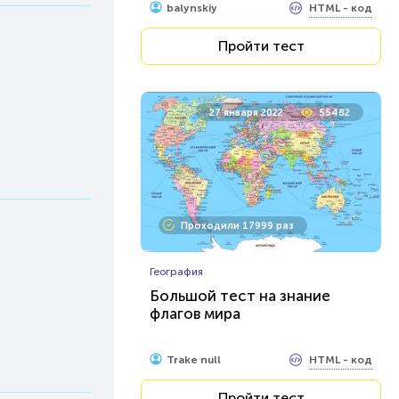
HTML - код
balynskiy
Пройти тест
27 января 2022
55482
Проходили 17999 раз
География
Большой тест на знание
флагов мира
HTML - код
Trake null
Пройти тест