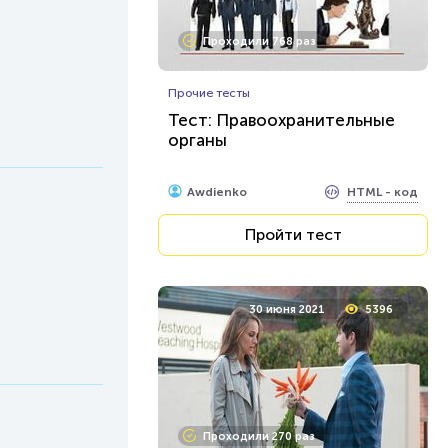
Проходили 768 раз
Прочие тесты
Тест: Правоохранительные
органы
HTML - код
Awdienko
Пройти тест
30 июня 2021
5396
Проходили 270 раз