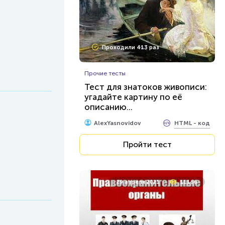
Проходили 413 раз
Прочие тесты
Тест для знатоков живописи:
угадайте картину по её
описанию...
HTML - код
AlexYasnovidov
Пройти тест
29 апреля 2021
11166