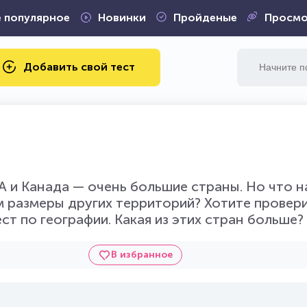
 популярное
Новинки
Пройденые
Просмо
Добавить свой тест
ША и Канада — очень большие страны. Но что н
м размеры других территорий? Хотите провери
ст по географии. Какая из этих стран больше?
В избранное