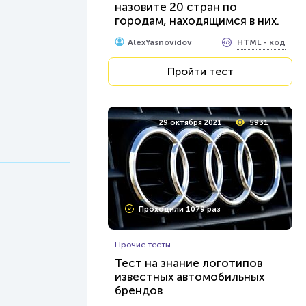
назовите 20 стран по
городам, находящимся в них.
Будет интересно!
HTML - код
AlexYasnovidov
Пройти тест
29 октября 2021
5931
Проходили 1079 раз
Прочие тесты
Тест на знание логотипов
известных автомобильных
брендов