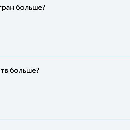
стран больше?
ств больше?