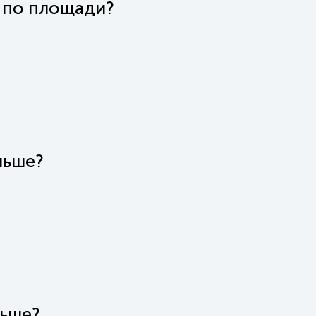
е по площади?
льше?
льше?