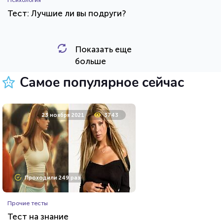
Тест: Лучшие ли вы подруги?
Показать еще
HTML - код
Awdienko
больше
Пройти тест
Самое популярное сейчас
12 сентября 2020
7476
23 ноября 2021
3743
Проходили 606 раз
Проходили 249 раз
Животные
Прочие тесты
Тест о редких животных
Тест на знание