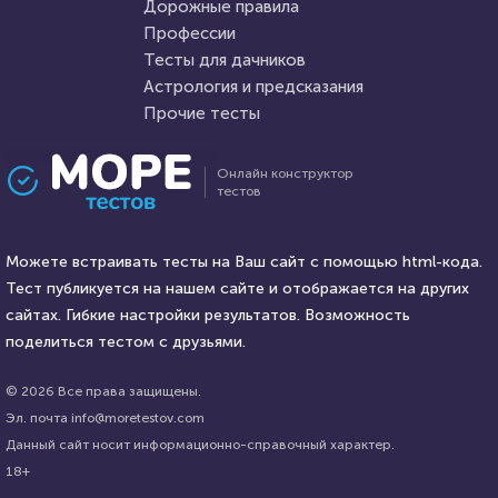
Дорожные правила
20 декабря 2021
48712
13 декабря 2021
6866
Профессии
Тесты для дачников
Астрология и предсказания
Прочие тесты
Проходили 12102 раза
Проходили 1295 раз
Онлайн конструктор
тестов
География
Фильмы
Сложный и очень интересный
Тест на знание самых
тест по географии
Можете встраивать тесты на Ваш сайт с помощью html-кода.
известных цитат из
Тест публикуется на нашем сайте и отображается на других
советских фильмов
HTML - код
сайтах. Гибкие настройки результатов. Возможность
AlexYasnovidov
HTML - код
balynskiy
поделиться тестом с друзьями.
Пройти тест
Пройти тест
© 2026 Все права защищены.
Эл. почта info@moretestov.com
Данный сайт носит информационно-справочный характер.
14 декабря 2021
95270
9 августа 2021
27147
18+