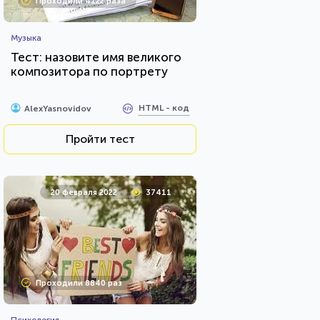
Проходили 4122 раза
Музыка
Тест: назовите имя великого
композитора по портрету
HTML - код
AlexYasnovidov
Пройти тест
20 февраля 2022
37411
Проходили 8840 раз
Психология