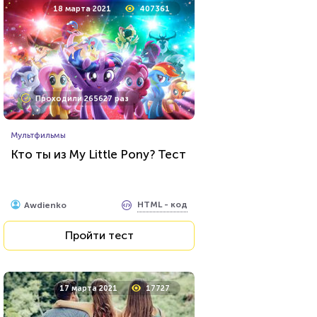
18 марта 2021
407361
Проходили 265627 раз
Мультфильмы
Кто ты из My Little Pony? Тест
HTML - код
Awdienko
Пройти тест
17 марта 2021
17727