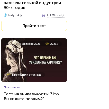
развлекательной индустрии
90-х годов
HTML - код
Илья Кузнецов
HTML - код
balynskiy
Пройти тест
Пройти тест
26 июля 2021
62433
5 октября 2021
27217
Проходили 8032 раза
Проходили 9705 раз
Игры
Психология
Тест по игре Dota 2
Тест на уникальность: "Что
Вы видите первым?"
HTML - код
Awdienko