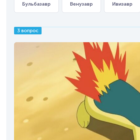
Бульбазавр
Венузавр
Ивизавр
3 вопрос