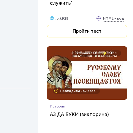
служить"
HTML - код
,b,k925
Пройти тест
25 мая 2021
5138
Проходили 242 раза
История
АЗ ДА БУКИ (викторина)