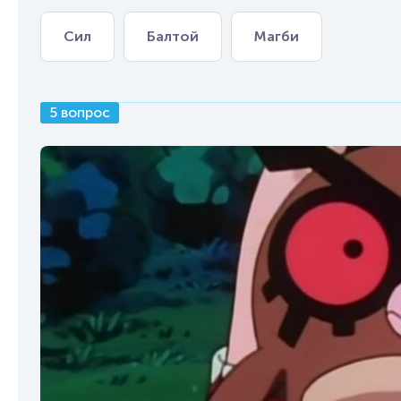
Сил
Балтой
Магби
5 вопрос