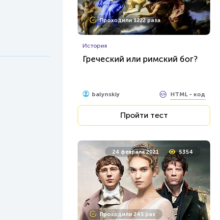
Проходили 1222 раза
История
Греческий или римский бог?
HTML - код
balynskiy
Пройти тест
24 февраля 2021
5354
Проходили 245 раз