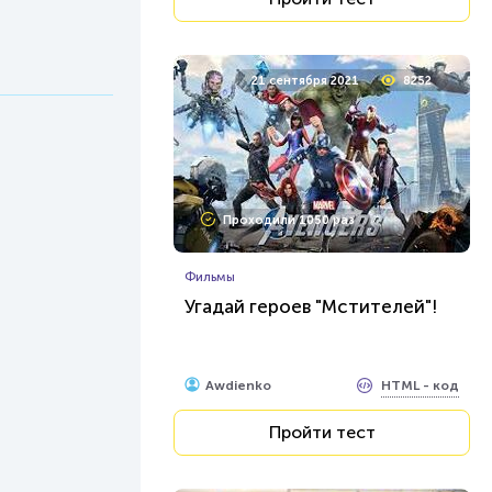
21 сентября 2021
8252
Проходили 1050 раз
Фильмы
Угадай героев "Мстителей"!
HTML - код
Awdienko
Пройти тест