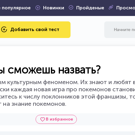
 популярное
Новинки
Пройденые
Просмо
Добавить свой тест
ы сможешь назвать?
 культурным феноменом. Их знают и любят в
ски каждая новая игра про покемонов станови
ситесь к числу поклонников этой франшизы, т
 на знание покемонов.
В избранное