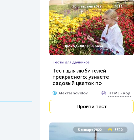
20 февраля 2022
7611
Проходили 1003 раза
Тесты для дачников
Тест для любителей
прекрасного: узнаете
садовый цветок по
фотографии и описанию?
HTML - код
AlexYasnovidov
Пройти тест
5 января 2022
3320