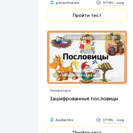
HTML - код
g.buschuewa
Пройти тест
12 октября 2021
10722
Проходили 643 раза
Литература
Зашифрованные пословицы
HTML - код
Awdienko
Пройти тест