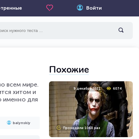
тренные
Войти
Похожие
о всем мире.
9 декабря 2021
6074
тся хитом и
о именно для
balynskiy
Проходили 1060 раз