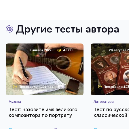
Другие тесты автора
2 января 2022
46795
20 августа 
Проходили 4121 раз
Проходили 103
Музыка
Литература
Тест: назовите имя великого
Тест по русск
композитора по портрету
классической