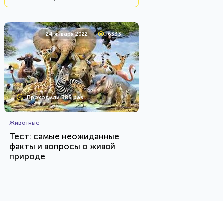
24 января 2022
6333
Проходили 385 раз
Животные
Тест: самые неожиданные
факты и вопросы о живой
природе
HTML - код
AlexYasnovidov
Пройти тест