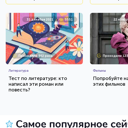
31 декабря 2021
5551
22 ноябр
Проходили 862 раза
Проходили 123
Литература
Фильмы
Тест по литературе: кто
Попробуйте н
написал эти роман или
этих фильмов
повесть?
HTML - код
AlexYasnovidov
balynskiy
Пройти тест
Пройт
Самое популярное се