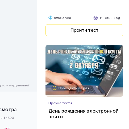
HTML - код
Awdienko
Пройти тест
16 сентября 2021
3627
у или нарушение?
Проходили 88 раз
Прочие тесты
смотра
День рождения электронной
почты
ми 14320