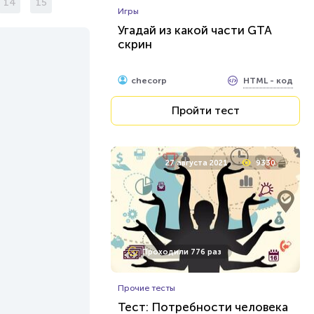
14
15
Игры
Угадай из какой части GTA
скрин
HTML - код
checorp
Пройти тест
27 августа 2021
9330
Проходили 776 раз
Прочие тесты
Тест: Потребности человека