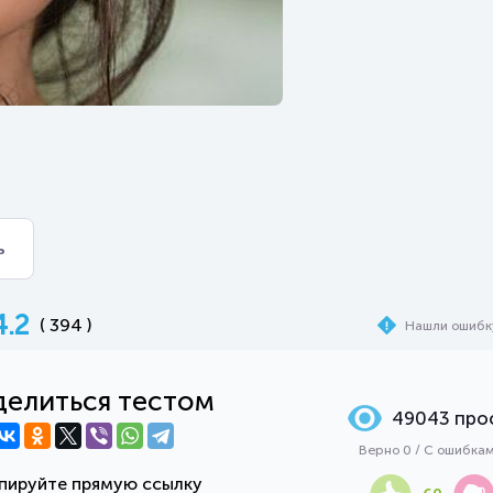
?
ь
4.2
( 394 )
Нашли ошибк
елиться тестом
49043 про
Верно 0 / С ошибка
пируйте прямую ссылку