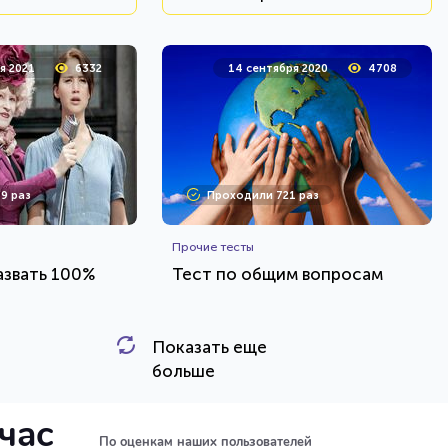
я 2021
6332
14 сентября 2020
4708
9 раз
Проходили 721 раз
Прочие тесты
азвать 100%
Тест по общим вопросам
Показать еще
HTML - код
HTML - код
Илья Кузнецов
больше
и тест
Пройти тест
йчас
По оценкам наших пользователей