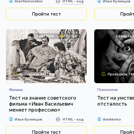
HTML - код
AlexYasnovidov
Илья Кузнецов
Пройти тест
Пройт
11 мая 2020
36724
23 марта 
Проходили 9897 раз
Проходили 74
Фильмы
Психология
Тест на знание советского
Тест на умств
фильма «Иван Васильевич
отсталость
меняет профессию»
HTML - код
Илья Кузнецов
Awdienko
Пройти тест
Пройт