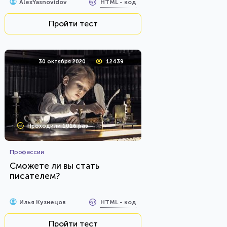
HTML - код
AlexYasnovidov
Пройти тест
30 октября 2020
12439
Проходили 1016 раз
Профессии
Сможете ли вы стать
писателем?
HTML - код
Илья Кузнецов
Пройти тест