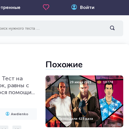
тренные
Войти
Похожие
 Тест на
29 июня 2021
10778
к, равны с
ся помощи...
Awdienko
Проходили 423 раза