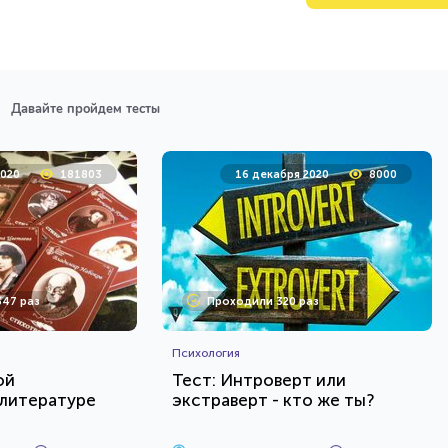
Давайте пройдем тесты
2020
181803
16 декабря 2020
8000
47 раз
Проходили 320 раз
Психология
ой
Тест: Интроверт или
 литературе
экстраверт - кто же ты?