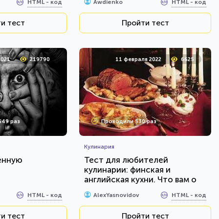
HTML - код
HTML - код
Awdienko
и тест
Пройти тест
2021
219790
11 февраля 2022
6625
649 раз
Проходили 530 раз
Кулинария
енную
Тест для любителей
кулинарии: финская и
английская кухни. Что вам о
них известно?
HTML - код
HTML - код
AlexYasnovidov
и тест
Пройти тест