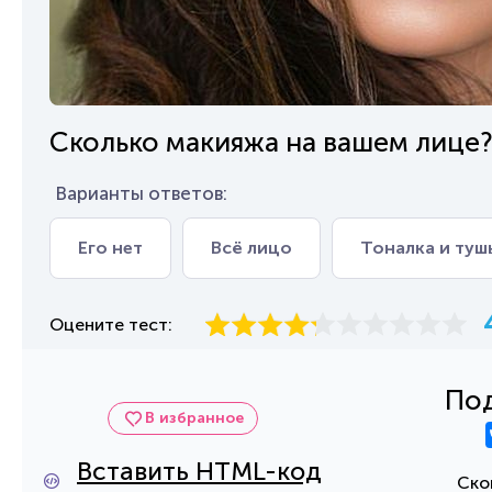
Сколько макияжа на вашем лице
Варианты ответов:
Его нет
Всё лицо
Тоналка и туш
Оцените тест:
Под
В избранное
Вставить HTML-код
Ско