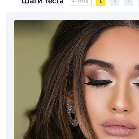
Шаги теста
1
2
3
Назад