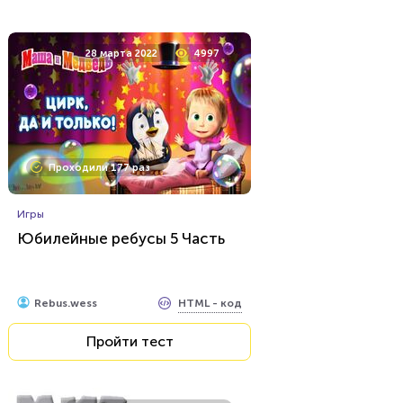
24 марта 2022
6248
28 марта 2022
4997
Проходили 248 раз
Проходили 177 раз
Игры
Математика Ребусы 1 Класс
Игры
Юбилейные ребусы 5 Часть
HTML - код
Rebus.wess
Пройти тест
HTML - код
Rebus.wess
Пройти тест