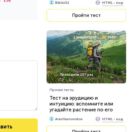
256
HTML - код
Biblio51
Пройти тест
1 января 2022
2899
Проходили 107 раз
Прочие тесты
Тест на эрудицию и
интуицию: вспомните или
угадайте растение по его
латинскому названию
HTML - код
AlexYasnovidov
Пройти тест