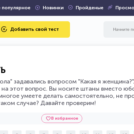
 популярное
Новинки
Пройденые
Просмо
Добавить свой тест
ь
ла" задавались вопросом "Какая я женщина?".
на этот вопрос. Вы носите штаны вместо юбо
многое умеете делать самостоятельно, не про
таком случае? Давайте проверим!
В избранное