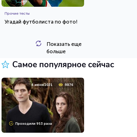
Прочие тесты
Угадай футболиста по фото!
Показать еще
HTML - код
Awdienko
больше
Пройти тест
Самое популярное сейчас
8 мая 2021
10541
4 июня 2021
9876
Проходили 646 раз
Проходили 953 раза
Сериалы