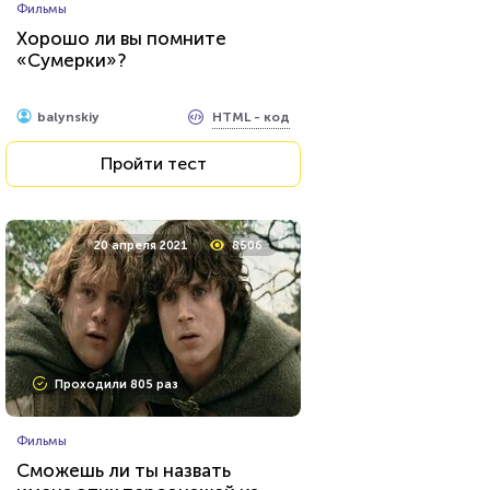
Фильмы
Тест на знание персонажей
Хорошо ли вы помните
сериалов от Netflix
«Сумерки»?
HTML - код
balynskiy
HTML - код
balynskiy
Пройти тест
Пройти тест
23 июня 2021
53682
20 апреля 2021
8506
Проходили 20936 раз
Проходили 805 раз
Сериалы
Фильмы
Тест: «Какой ты вампир из
Сможешь ли ты назвать
сериала "Дневники