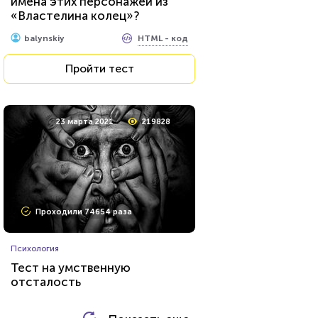
имена этих персонажей из
вампира"»?
«Властелина колец»?
HTML - код
Awdienko
HTML - код
balynskiy
Пройти тест
Пройти тест
15 февраля 2022
53614
23 марта 2021
219828
Проходили 7539 раз
Проходили 74654 раза
Литература
Психология
Тест: Великие русские
Тест на умственную
писатели
отсталость
HTML - код
Awdienko