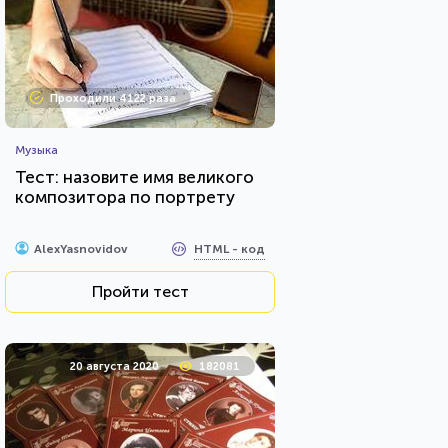
Проходили 4122 раза
Музыка
Тест: назовите имя великого
композитора по портрету
HTML - код
AlexYasnovidov
Пройти тест
20 августа 2020
182081