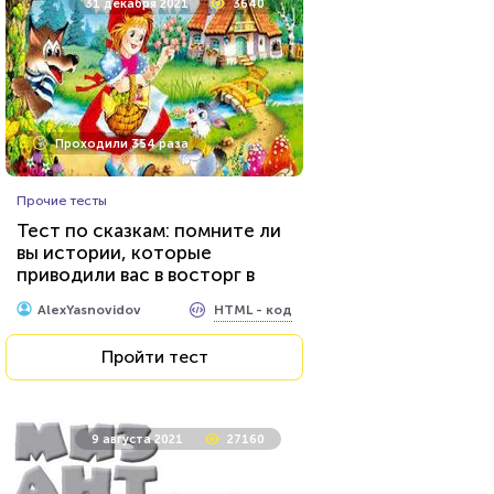
31 декабря 2021
3640
Проходили 354 раза
Прочие тесты
Тест по сказкам: помните ли
вы истории, которые
приводили вас в восторг в
детстве?
HTML - код
AlexYasnovidov
Пройти тест
9 августа 2021
27160