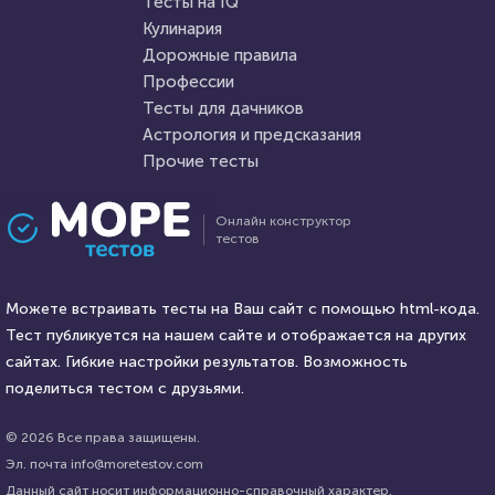
Тесты на IQ
Кулинария
Дорожные правила
2 января 2021
4879
8 сентября 2020
14897
Профессии
Тесты для дачников
Астрология и предсказания
Прочие тесты
Проходили 123 раза
Проходили 2297 раз
Онлайн конструктор
тестов
Психология
Игры
Вы оптимист или пессимист?
Игра Mortal Kombat
Можете встраивать тесты на Ваш сайт с помощью html-кода.
Тест публикуется на нашем сайте и отображается на других
HTML - код
сайтах. Гибкие настройки результатов. Возможность
Илья Кузнецов
HTML - код
Илья Кузнецов
поделиться тестом с друзьями.
Пройти тест
Пройти тест
© 2026 Все права защищены.
Эл. почта info@moretestov.com
Данный сайт носит информационно-справочный характер.
28 марта 2022
4020