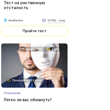
Тест на умственную
сериала "Дневники
отсталость
вампира"»?
HTML - код
Awdienko
HTML - код
Awdienko
Пройти тест
Пройти тест
12 сентября 2020
7476
3 января 2021
6884
Проходили 606 раз
Проходили 253 раза
Животные
Психология
Тест о редких животных
Легко ли вас обмануть?