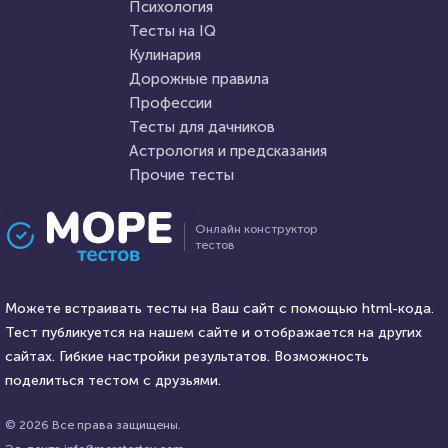
Пройти тест
Психология
Пройти тест
Тесты на IQ
Кулинария
Дорожные правила
31 марта 2021
224038
9 августа 2021
27150
Профессии
Тесты для дачников
Астрология и предсказания
Прочие тесты
Проходили 43426 раз
Проходили 7452 раза
Онлайн конструктор
тестов
Тесты на IQ
Психология
Тест на когнитивные
Тест: Мизантроп ли вы?
способности
Можете встраивать тесты на Ваш сайт с помощью html-кода.
Тест публикуется на нашем сайте и отображается на других
HTML - код
сайтах. Гибкие настройки результатов. Возможность
Awdienko
HTML - код
Awdienko
поделиться тестом с друзьями.
Пройти тест
Пройти тест
© 2026 Все права защищены.