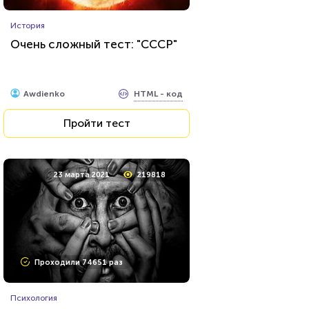
Игры
История
Тест по игре Dota 2
Очень сложный тест: "СССР"
HTML - код
Awdienko
HTML - код
Awdienko
Пройти тест
Пройти тест
23 июня 2021
53670
23 марта 2021
219818
Проходили 20934 раза
Проходили 74651 раз
Сериалы
Психология
Тест: «Какой ты вампир из