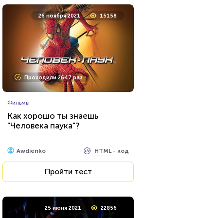
26 ноября 2021
15158
Проходили 2647 раз
Фильмы
Как хорошо ты знаешь
"Человека паука"?
HTML - код
Awdienko
Пройти тест
25 июня 2021
22856