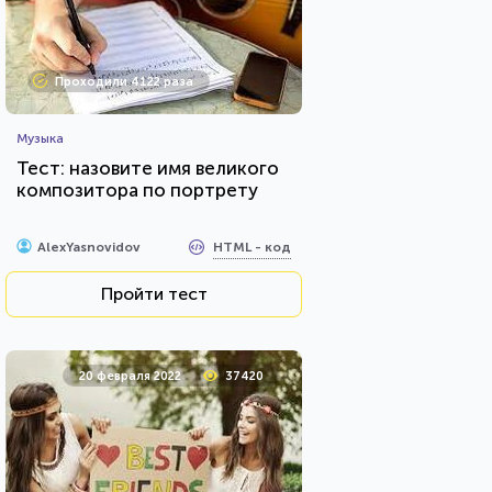
Проходили 4122 раза
Музыка
Тест: назовите имя великого
композитора по портрету
HTML - код
AlexYasnovidov
Пройти тест
20 февраля 2022
37420