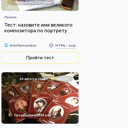
Проходили 4122 раза
Музыка
Тест: назовите имя великого
композитора по портрету
HTML - код
AlexYasnovidov
Пройти тест
20 августа 2020
182104
Проходили 10348 раз