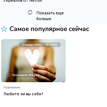
сериалов от Netflix
Показать еще
HTML - код
balynskiy
больше
Пройти тест
Самое популярное сейчас
24 марта 2021
64459
5 января 2021
6345
Проходили 22949 раз
Проходили 368 раз
Прочие тесты
Психология
Угадай футболиста по фото!
Любите ли вы себя?
HTML - код