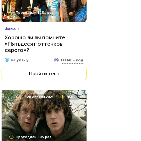
Проходили 1151 раз
Фильмы
Хорошо ли вы помните
«Пятьдесят оттенков
серого»?
HTML - код
balynskiy
Пройти тест
20 апреля 2021
8509
Проходили 805 раз