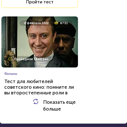
Пройти тест
23 июня 2021
53684
4 февраля 2022
8731
Проходили 20937 раз
Проходили 1648 раз
Сериалы
Фильмы
Тест: «Какой ты вампир из
Тест для любителей
сериала "Дневники
советского кино: помните ли
вампира"»?
вы второстепенные роли в
HTML - код
Awdienko
знаменитых фильмах?
Показать еще
HTML - код
AlexYasnovidov
больше
Пройти тест
Пройти тест