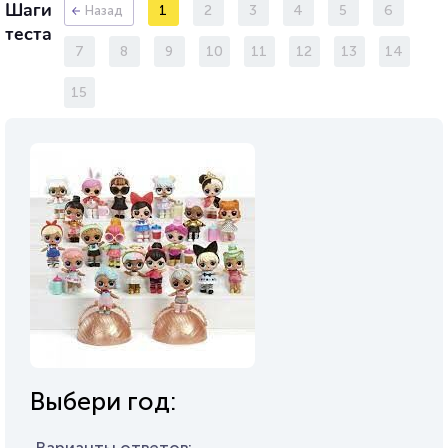
Шаги
1
2
3
4
5
6
Назад
теста
7
8
9
10
11
12
13
14
15
Выбери год: