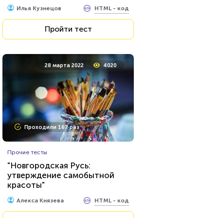
Awdienko
HTML - код
Илья Кузнецов
Пройти тест
Пройти тест
26 июля 2021
62459
28 марта 2022
4020
Проходили 8033 раза
Проходили 167 раз
Игры
Прочие тесты
Тест по игре Dota 2
"Новгородская Русь:
утверждение самобытной
красоты"
HTML - код
Awdienko
HTML - код
Алекса Князева
Пройти тест