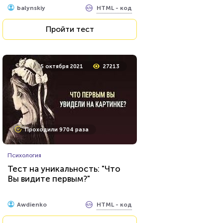
HTML - код
balynskiy
Пройти тест
Пройти тест
25 марта 2021
5274
5 октября 2021
27213
Проходили 137 раз
Проходили 9704 раза
Прочие тесты
Психология
Қазақстан тарихы 8-сынып 1-
Тест на уникальность: "Что
бөлім
Вы видите первым?"
HTML - код
Журсын Айдархан
HTML - код
Awdienko
Пройти тест