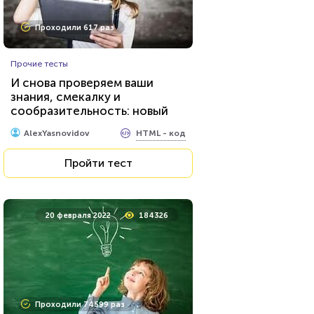
Проходили 617 раз
Прочие тесты
И снова проверяем ваши
знания, смекалку и
сообразительность: новый
тест для эрудитов...
HTML - код
AlexYasnovidov
Пройти тест
20 февраля 2022
184326
Проходили 74599 раз