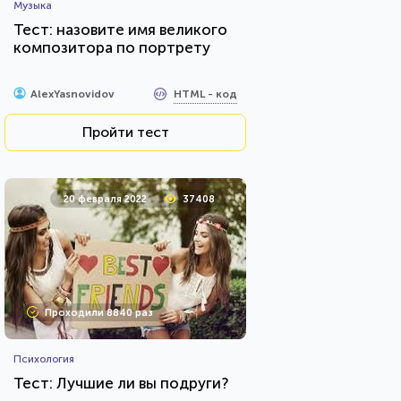
Музыка
Тест: назовите имя великого
композитора по портрету
HTML - код
AlexYasnovidov
Пройти тест
20 февраля 2022
37408
Проходили 8840 раз
Психология
Тест: Лучшие ли вы подруги?