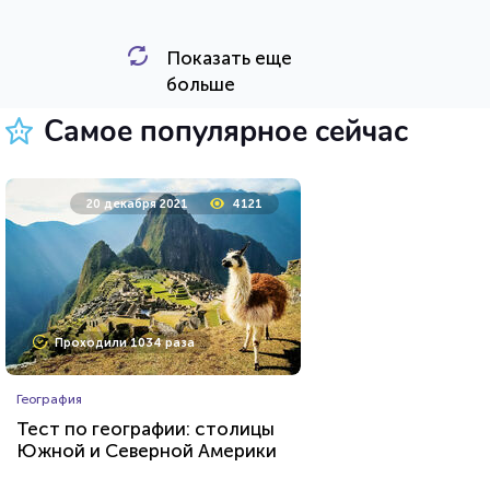
Показать еще
HTML - код
Awdienko
больше
Пройти тест
Самое популярное сейчас
12 сентября 2020
7472
20 декабря 2021
4121
Проходили 605 раз
Проходили 1034 раза
Животные
География
Тест о редких животных
Тест по географии: столицы
Южной и Северной Америки
HTML - код
Илья Кузнецов