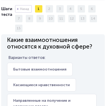
Шаги
1
2
3
4
5
6
Назад
теста
7
8
9
10
11
12
13
14
15
Какие взаимоотношения
относятся к духовной сфере?
Варианты ответов:
Бытовые взаимоотношения
Касающиеся нравственности
Направленные на получение и