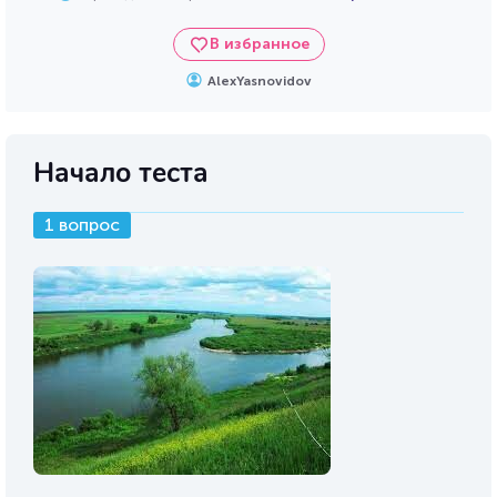
В избранное
AlexYasnovidov
Начало теста
1 вопрос