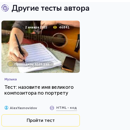
Другие тесты автора
2 января 2022
46841
Проходили 4121 раз
Музыка
Тест: назовите имя великого
композитора по портрету
HTML - код
AlexYasnovidov
Пройти тест