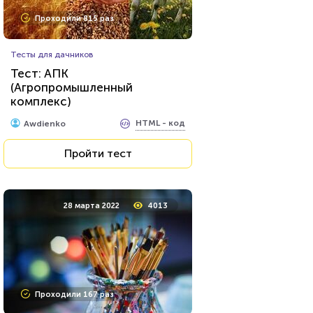
Проходили 1307 раз
Проходили 815 раз
Кулинария
Тесты для дачников
Тест по кулинарии: что
Тест: АПК
готовят в разных странах?
(Агропромышленный
комплекс)
HTML - код
AlexYasnovidov
HTML - код
Awdienko
Пройти тест
Пройти тест
23 марта 2021
219796
28 марта 2022
4013
Проходили 74649 раз
Проходили 167 раз