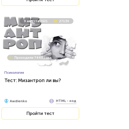
9 августа 2021
27130
Проходили 7443 раза
Психология
Тест: Мизантроп ли вы?
HTML - код
Awdienko
Пройти тест