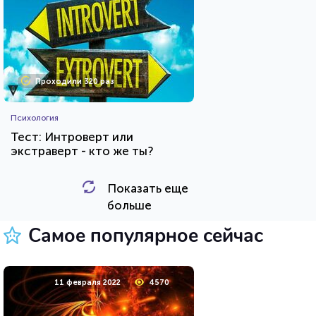
Проходили 320 раз
Психология
Тест: Интроверт или
экстраверт - кто же ты?
Показать еще
HTML - код
Awdienko
больше
Пройти тест
Самое популярное сейчас
11 мая 2020
36730
11 февраля 2022
4570