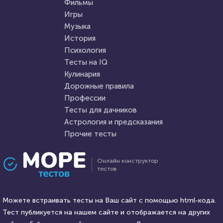
писателем?
Фильмы
высокомерны?
Игры
Музыка
HTML - код
Илья Кузнецов
HTML - код
Awdienko
История
Пройти тест
Психология
Пройти тест
Тесты на IQ
Кулинария
Дорожные правила
14 сентября 2020
4715
14 декабря 2021
28956
Профессии
Тесты для дачников
Астрология и предсказания
Прочие тесты
Проходили 721 раз
Проходили 9077 раз
Онлайн конструктор
тестов
Прочие тесты
Прочие тесты
Тест по общим вопросам
Увлекательный тест на
Можете встраивать тесты на Ваш сайт с помощью html-кода.
кругозор и эрудицию
Тест публикуется на нашем сайте и отображается на других