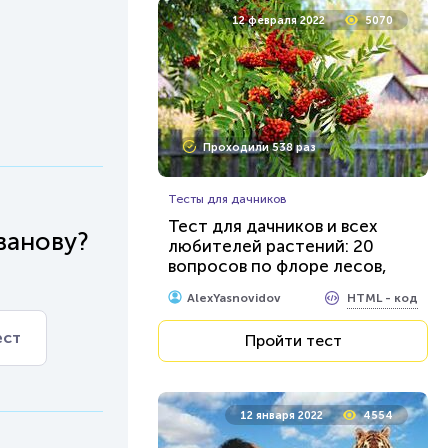
12 февраля 2022
5070
Проходили 538 раз
Тесты для дачников
Тест для дачников и всех
ванову?
любителей растений: 20
вопросов по флоре лесов,
полей и огородов...
HTML - код
AlexYasnovidov
ест
Пройти тест
12 января 2022
4554