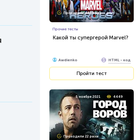
Проходили 4869 раз
Прочие тесты
Какой ты супергерой Marvel?
я
HTML - код
Awdienko
Пройти тест
5 ноября 2021
4449
Проходили 22 раза