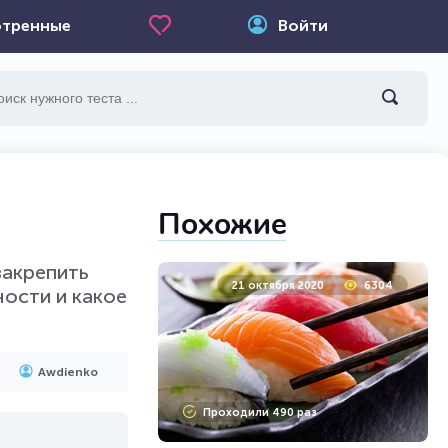
тренные
Войти
Похожие
закрепить
21 октября 2020
6304
ности и какое
Awdienko
Проходили 490 раз