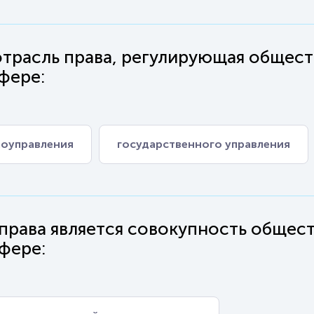
отрасль права, регулирующая общес
фере:
моуправления
государственного управления
рава является совокупность общес
фере: