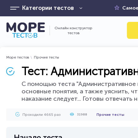
Категории тестов
Самое
Онлайн конструктор
тестов
Море тестов
Прочие тесты
Тест: Административ
С помощью теста "Административное п
основные понятия, а также уяснить, ч
наказание следует... Готовы отвечать
Проходили 4665 раз
Прочие тесты
31988
Начало теста