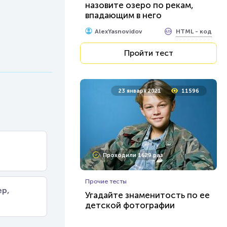
назовите озеро по рекам,
впадающим в него
HTML - код
AlexYasnovidov
Пройти тест
23 января 2021
11596
Проходили 1629 раз
Прочие тесты
ер,
Угадайте знаменитость по ее
детской фотографии