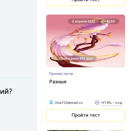
2 апреля 2022
5165
Проходили 801 раз
Прочие тесты
Разные
ний?
HTML - код
Ulia752@mail.ru
Пройти тест