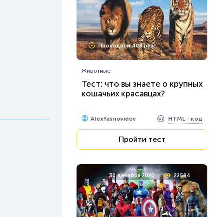
Проходили 408 раз
Животные
Тест: что вы знаете о крупных
кошачьих красавцах?
HTML - код
AlexYasnovidov
Пройти тест
30 декабря 2020
22584