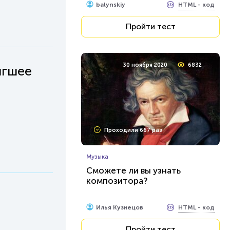
HTML - код
balynskiy
Пройти тест
30 ноября 2020
6832
игшее
Проходили 667 раз
Музыка
Сможете ли вы узнать
композитора?
HTML - код
Илья Кузнецов
Пройти тест