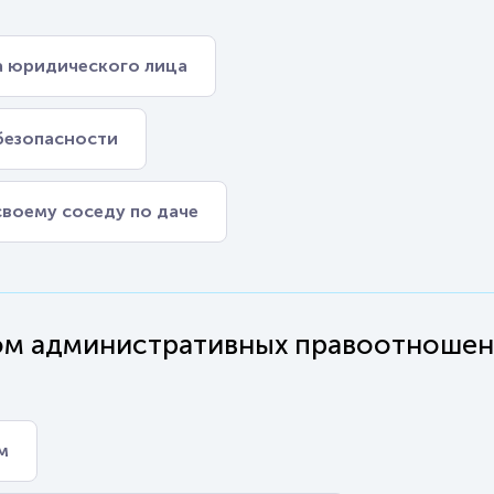
а юридического лица
безопасности
своему соседу по даче
ром административных правоотноше
м