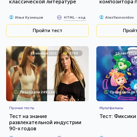
классической литературе
композитора 
HTML - код
Илья Кузнецов
AlexYasnovidov
Пройти тест
Пройт
23 ноября 2021
3743
10 сентября
Проходили 249 раз
Проходили 267
Прочие тесты
Мультфильмы
Тест на знание
Тест: Фиксики
развлекательной индустрии
90-х годов