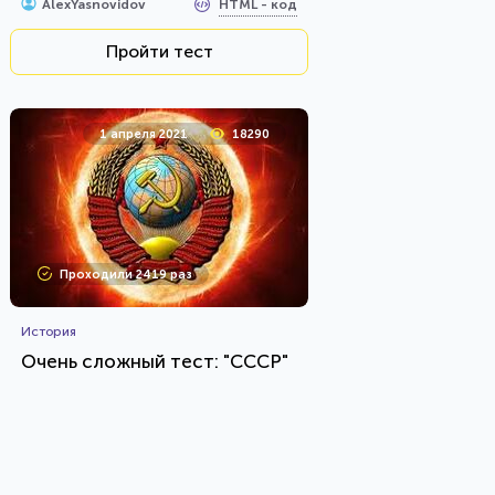
HTML - код
AlexYasnovidov
Пройти тест
1 апреля 2021
18290
Проходили 2419 раз
История
Очень сложный тест: "СССР"
HTML - код
Awdienko
Пройти тест