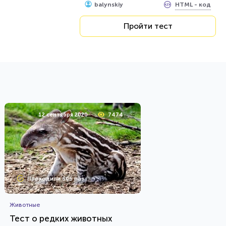
HTML - код
balynskiy
Пройти тест
12 сентября 2020
7474
Проходили 606 раз
Животные
Тест о редких животных