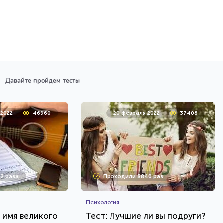
Давайте пройдем тесты
 2022
46960
20 февраля 2022
37408
2 раза
Проходили 8840 раз
Психология
е имя великого
Тест: Лучшие ли вы подруги?