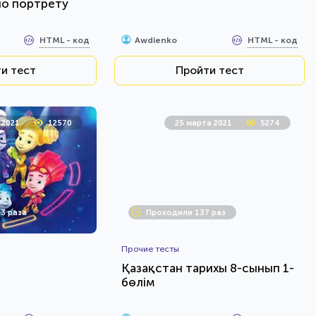
по портрету
HTML - код
HTML - код
Awdienko
и тест
Пройти тест
 2021
12570
25 марта 2021
5274
3 раза
Проходили 137 раз
Прочие тесты
Қазақстан тарихы 8-сынып 1-
бөлім