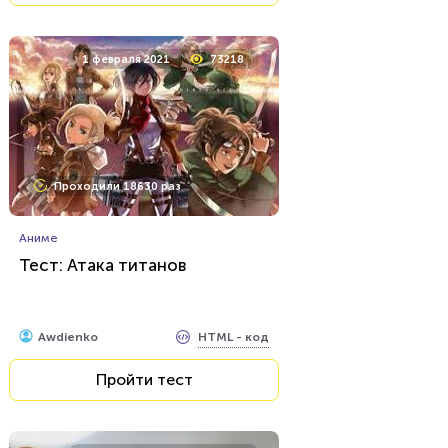
1 февраля 2021
73218
Проходили 18630 раз
Аниме
Тест: Атака титанов
HTML - код
Awdienko
Пройти тест