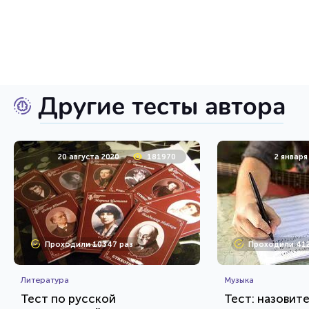
Другие тесты автора
20 августа 2020
181970
2 января
Проходили 10347 раз
Проходили 412
Литература
Музыка
Тест по русской
Тест: назовит