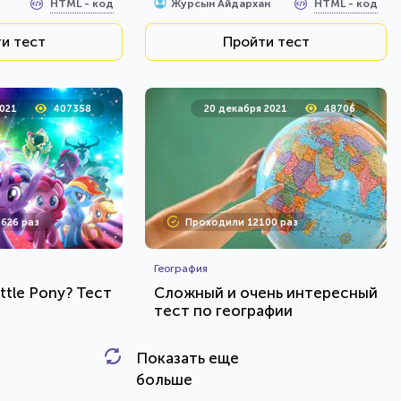
HTML - код
HTML - код
Журсын Айдархан
и тест
Пройти тест
2021
407358
20 декабря 2021
48706
626 раз
Проходили 12100 раз
География
ittle Pony? Тест
Сложный и очень интересный
тест по географии
Показать еще
HTML - код
HTML - код
AlexYasnovidov
больше
и тест
Пройти тест