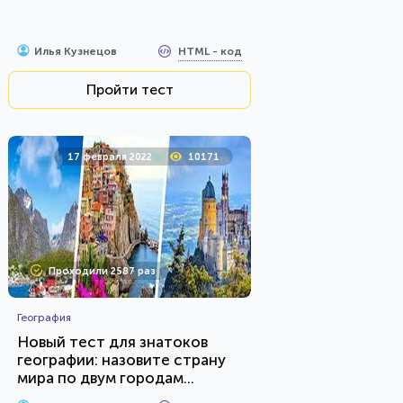
HTML - код
Илья Кузнецов
Пройти тест
17 февраля 2022
10171
Проходили 2587 раз
География
Новый тест для знатоков
географии: назовите страну
мира по двум городам...