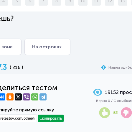
4
5
6
7
8
9
10
11
12
13
ешь?
 зоне.
На островах.
7.3
( 216 )
Нашли ошибк
елиться тестом
19152 про
Верно 0 / С ошибка
пируйте прямую ссылку
52
Скопировать