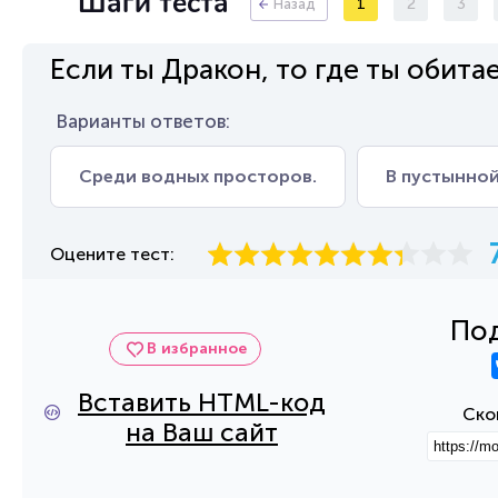
Шаги теста
1
2
3
Назад
Если ты Дракон, то где ты обита
Варианты ответов:
Среди водных просторов.
В пустынной
Оцените тест:
Под
В избранное
Вставить HTML-код
Ско
на Ваш сайт