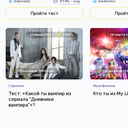
HTML - код
balynskiy
Awdienko
Пройти тест
Пройт
23 июня 2021
53660
18 марта 
Проходили 20931 раз
Проходили 265
Сериалы
Мультфильмы
Тест: «Какой ты вампир из
Кто ты из My L
сериала "Дневники
вампира"»?
HTML - код
Awdienko
Awdienko
Пройти тест
Пройт