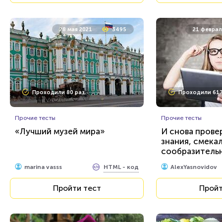
28 мая 2021
3495
21 феврал
Проходили 80 раз
Проходили 617
Прочие тесты
Прочие тесты
«Лучший музей мира»
И снова прове
знания, смекал
сообразительн
тест для эруди
HTML - код
marina vasss
AlexYasnovidov
Пройти тест
Пройт