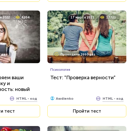
я 2022
6204
17 марта 2021
17721
 раз
Проходили 2660 раз
Психология
ряем ваши
Тест: "Проверка верности"
ку и
ость: новый
тов...
HTML - код
HTML - код
Awdienko
и тест
Пройти тест