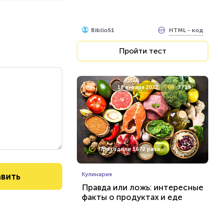
HTML - код
Biblio51
Пройти тест
18 января 2022
7719
Проходили 1672 раза
Кулинария
Правда или ложь: интересные
факты о продуктах и еде