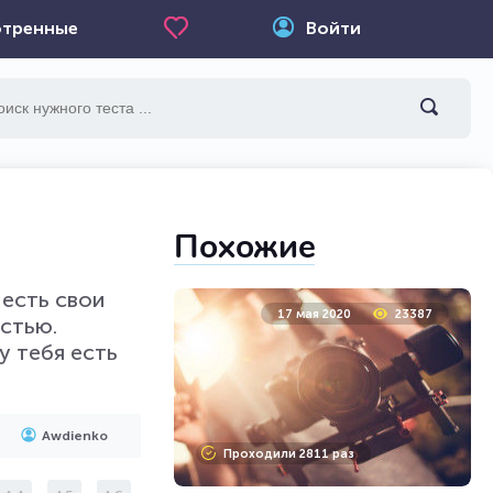
тренные
Войти
Похожие
есть свои
17 мая 2020
23387
стью.
у тебя есть
Awdienko
Проходили 2811 раз