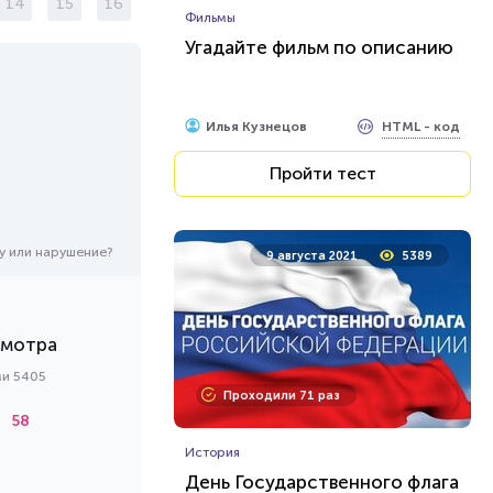
14
15
16
Фильмы
Угадайте фильм по описанию
HTML - код
Илья Кузнецов
Пройти тест
у или нарушение?
9 августа 2021
5389
смотра
ми 5405
Проходили 71 раз
58
История
День Государственного флага