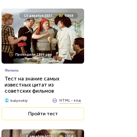
5 января 2021
7596
13 декабря 2021
6868
Проходили 291 раз
Проходили 1296 раз
Психология
Фильмы
Тест на нарциссизм
Тест на знание самых
известных цитат из
советских фильмов
HTML - код
Awdienko
HTML - код
balynskiy
Пройти тест
Пройти тест
3 июня 2020
3876
2 декабря 2021
5214