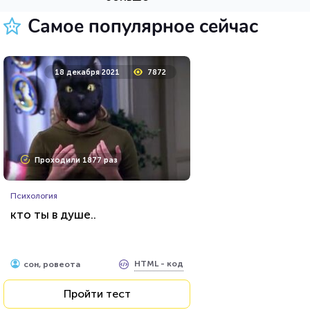
Пройти тест
Самое популярное сейчас
2 января 2022
47020
18 декабря 2021
7872
Проходили 4122 раза
Проходили 1877 раз
Музыка
Психология
Тест: назовите имя великого
кто ты в душе..
композитора по портрету
HTML - код
AlexYasnovidov
HTML - код
сон, ровеота
Пройти тест
Пройти тест