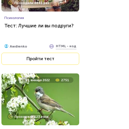
Проходили 8841 раз
Психология
Тест: Лучшие ли вы подруги?
HTML - код
Awdienko
Пройти тест
21 января 2022
2751
Проходили 123 раза