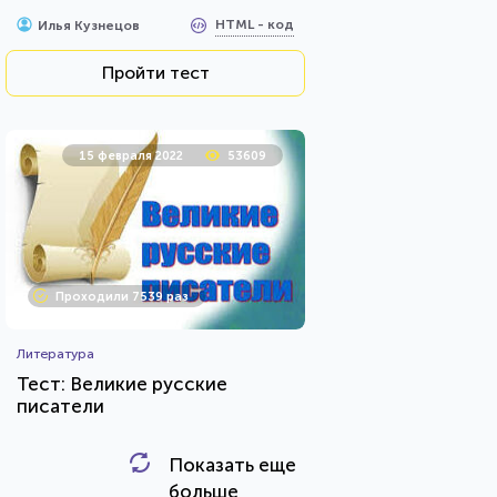
HTML - код
Илья Кузнецов
Пройти тест
15 февраля 2022
53609
Проходили 7539 раз
Литература
Тест: Великие русские
писатели
Показать еще
HTML - код
Awdienko
больше