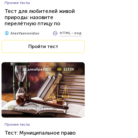
Прочие тесты
Тест для любителей живой
природы: назовите
перелётную птицу по
фотографии
HTML - код
AlexYasnovidov
Пройти тест
29 декабря 2021
12339
Проходили 524 раза
Прочие тесты
Тест: Муниципальное право