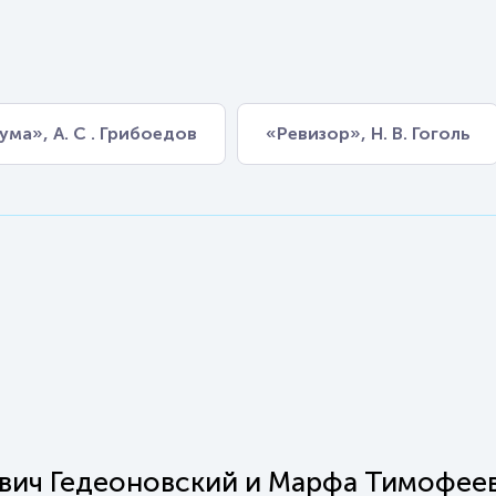
ума», А. С . Грибоедов
«Ревизор», Н. В. Гоголь
вич Гедеоновский и Марфа Тимофее