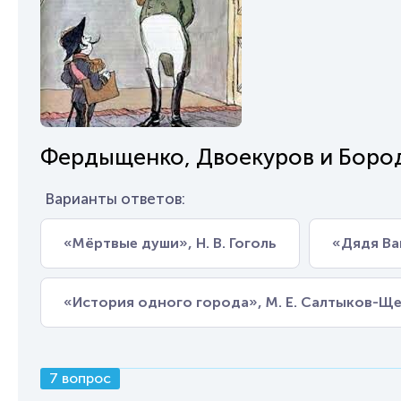
Фердыщенко, Двоекуров и Боро
Варианты ответов:
«Мёртвые души», Н. В. Гоголь
«Дядя Ван
«История одного города», М. Е. Салтыков-Щ
7 вопрос