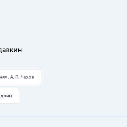
давкин
я», А. П. Чехов
едрин