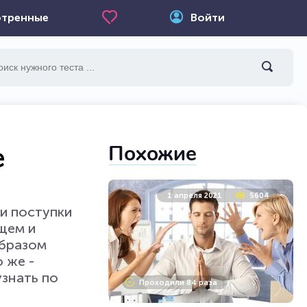
тренные
Войти
Похожие
е
1 апреля 2021
5604
 и поступки
щем и
образом
 же -
узнать по
Проходили 84 раза