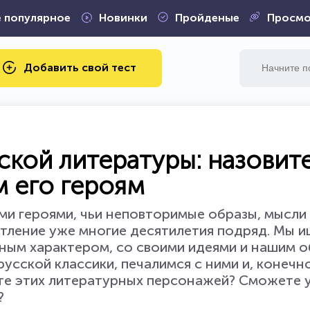
 популярное
Новинки
Пройденые
Просмо
Добавить свой тест
сской литературы: назовит
м его героям
ми героями, чьи неповторимые образы, мысли
атление уже многие десятилетия подряд. Мы и
нным характером, со своими идеями и нашим 
усской классики, печалимся с ними и, конечно
ете этих литературных персонажей? Сможете 
?