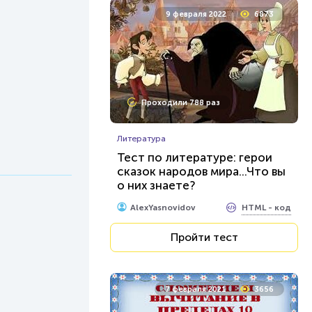
9 февраля 2022
6873
Проходили 788 раз
Литература
Тест по литературе: герои
сказок народов мира...Что вы
о них знаете?
HTML - код
AlexYasnovidov
Пройти тест
7 февраля 2021
3656