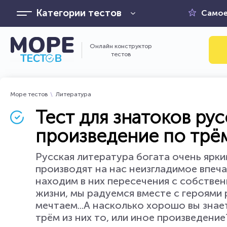
Категории тестов
Самое
Онлайн конструктор
тестов
Море тестов
Литература
Тест для знатоков ру
произведение по трё
Русская литература богата очень ярки
производят на нас неизгладимое впеч
находим в них пересечения с собстве
жизни, мы радуемся вместе с героями р
мечтаем...А насколько хорошо вы зна
трём из них то, или иное произведение