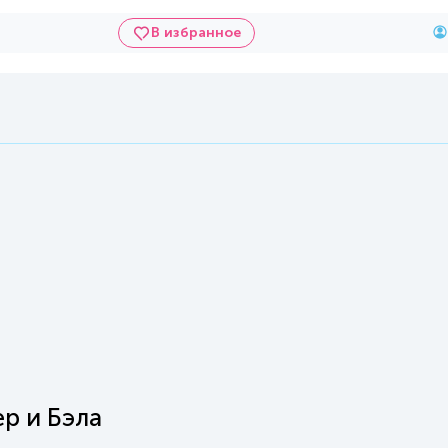
В избранное
р и Бэла