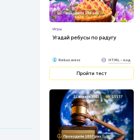
Проходили 106 раз
Игры
Угадай ребусы по радугу
HTML - код
Rebus.wess
Пройти тест
21 января 2022
15537
Проходили 1057 раз