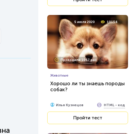
5 июля 2020
10154
Проходили 1057 раз
Животные
Хорошо ли ты знаешь породы
собак?
HTML - код
Илья Кузнецов
Пройти тест
вна