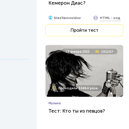
Кемерон Диас?
HTML - код
AlexYasnovidov
Пройти тест
27 января 2022
101247
Проходили 34864 раза
Музыка
Тест: Кто ты из певцов?