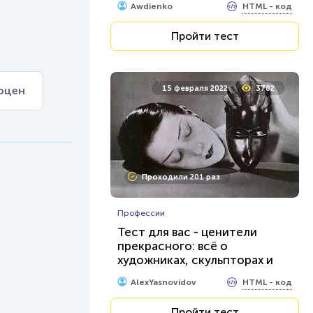
HTML - код
Awdienko
Пройти тест
ерцен
15 февраля 2022
3782
Проходили 201 раз
Профессии
Тест для вас - ценители
прекрасного: всё о
художниках, скульпторах и
архитекторах...
HTML - код
AlexYasnovidov
Пройти тест