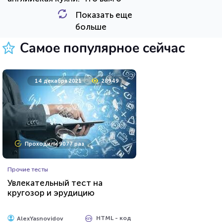
них известно?
Показать еще
HTML - код
AlexYasnovidov
больше
Пройти тест
Самое популярное сейчас
23 марта 2021
219784
14 декабря 2021
28949
Проходили 74649 раз
Проходили 9077 раз
Психология
Прочие тесты
Тест на умственную
Увлекательный тест на
отсталость
кругозор и эрудицию
HTML - код
Awdienko
HTML - код
AlexYasnovidov