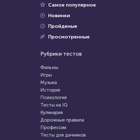
27 октября 2021
35127
Самое популярное
Новинки
Пройденые
Проходили 664 раза
Просмотренные
Проходили 11329 раз
Фильмы
Рубрики тестов
Психология
Угадай супергероя по трем
Тест: Энергетический вампир
подсказкам
Фильмы
ли Вы?
Игры
Музыка
HTML - код
balynskiy
HTML - код
Awdienko
История
Пройти тест
Психология
Пройти тест
Тесты на IQ
Кулинария
Дорожные правила
31 марта 2021
223997
21 сентября 2021
8295
Профессии
Тесты для дачников