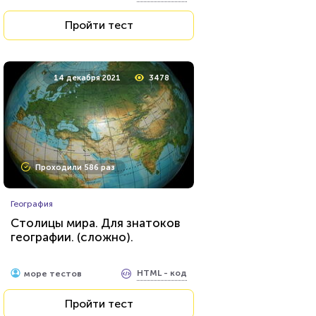
Пройти тест
Пройти тест
1 февраля 2022
8741
14 декабря 2021
3478
Проходили 895 раз
Проходили 586 раз
Литература
География
Пословица недаром
Столицы мира. Для знатоков
молвится.
географии. (сложно).
HTML - код
irinageng89
HTML - код
море тестов
Пройти тест
Пройти тест