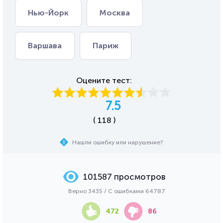
Нью-Йорк
Москва
Варшава
Париж
Оцените тест:
7.5
( 118 )
Нашли ошибку или нарушение?
101587 просмотров
Верно 3435 / С ошибками 64787
472
86