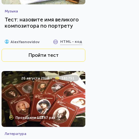
Музыка
Тест: назовите имя великого
композитора по портрету
HTML - код
AlexYasnovidov
Пройти тест
20 августа 2020
181751
Проходили 10347 раз
Литература