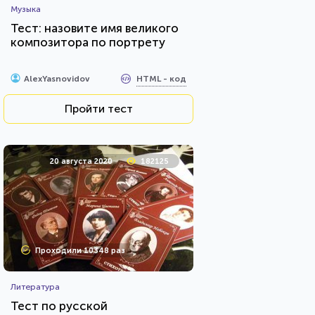
Музыка
Тест: назовите имя великого
композитора по портрету
HTML - код
AlexYasnovidov
Пройти тест
20 августа 2020
182125
Проходили 10348 раз
Литература
Тест по русской