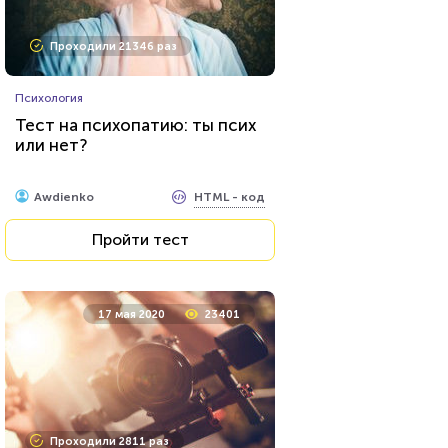
Проходили 21346 раз
Психология
Тест на психопатию: ты псих
или нет?
HTML - код
Awdienko
Пройти тест
17 мая 2020
23401
Проходили 2811 раз