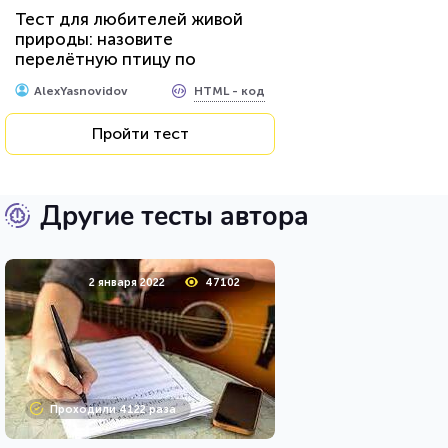
Тест для любителей живой
природы: назовите
перелётную птицу по
фотографии
HTML - код
AlexYasnovidov
Пройти тест
Другие тесты автора
2 января 2022
47102
Проходили 4122 раза