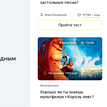
застольные песни?
HTML - код
Илья Кузнецов
Пройти тест
3 июля 2020
19180
одным
Проходили 7061 раз
Мультфильмы
Хорошо ли ты знаешь
мультфильм «Король лев»?