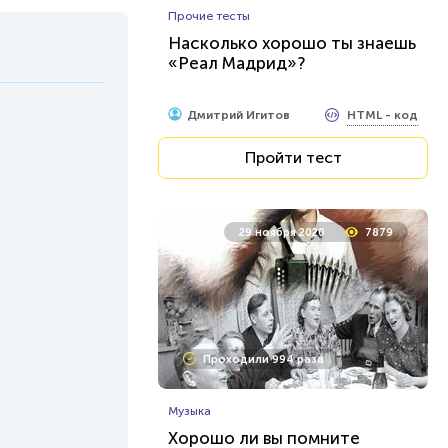
Прочие тесты
Насколько хорошо ты знаешь
«Реал Мадрид»?
HTML - код
Дмитрий Игитов
Пройти тест
29 ноября 2020
7879
Проходили 994 раза
Музыка
Хорошо ли вы помните