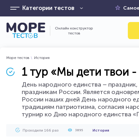
Категории тестов
Самое
Онлайн конструктор
тестов
Море тестов
История
1 тур «Мы дети твои -
День народного единства – праздник
праздникам России. Является одновре
России наших дней День народного ед
традициям патриотизма, согласия наро
турнир ко Дню народного единства «Г
Проходили 166 раз
История
3895