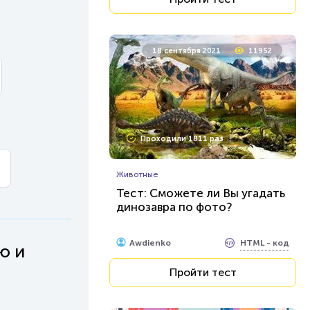
18 сентября 2021
11952
Проходили 1811 раз
Животные
Тест: Сможете ли Вы угадать
динозавра по фото?
HTML - код
Awdienko
ю и
Пройти тест