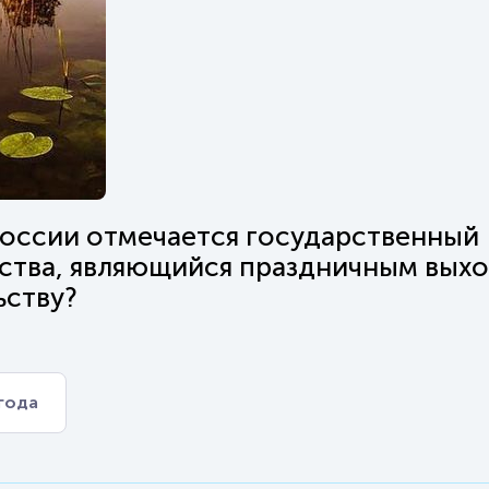
 России отмечается государственный
нства, являющийся праздничным вых
ьству?
 года