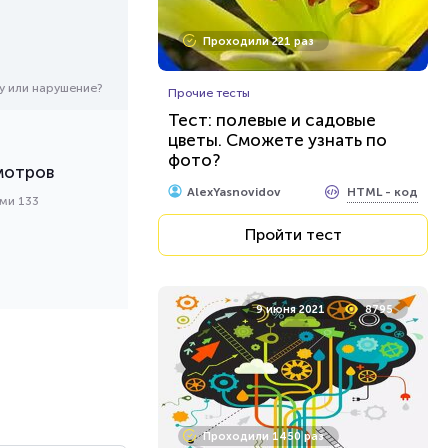
Проходили 221 раз
у или нарушение?
Прочие тесты
Тест: полевые и садовые
цветы. Сможете узнать по
фото?
мотров
HTML - код
AlexYasnovidov
ами 133
Пройти тест
9 июня 2021
8795
Проходили 1450 раз