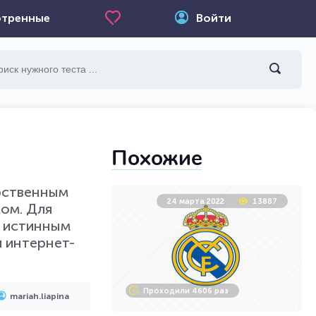
тренные
Войти
Похожие
рственным
24 марта 2022
13887
ом. Для
ь истинным
и интернет-
Проходили 4606 раз
mariah.liapina