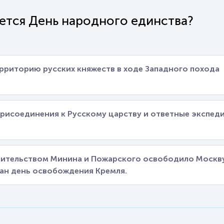
ается День народного единства?
рриторию русских княжеств в ходе Западного похода
присоединения к Русскому царству и ответные экспед
дительством Минина и Пожарского освободило Москв
ран день освобождения Кремля.