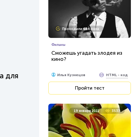
Проходили 684 раза
Фильмы
Сможешь угадать злодея из
кино?
а для
HTML - код
Илья Кузнецов
Пройти тест
19 января 2022
3537