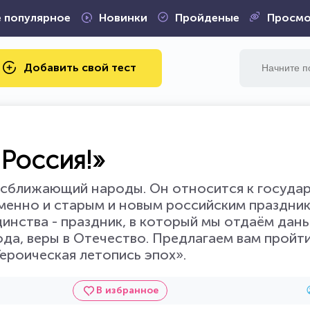
 популярное
Новинки
Пройденые
Просмо
Добавить свой тест
 Россия!»
, сближающий народы. Он относится к госуда
менно и старым и новым российским праздник
инства - праздник, в который мы отдаём дан
да, веры в Отечество. Предлагаем вам пройт
ероическая летопись эпох».
В избранное