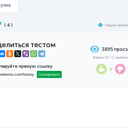
еулке
7
( 4 )
Нашли ошибк
елиться тестом
3895 прос
Верно 33 / С ошибк
пируйте прямую ссылку
1
Скопировать