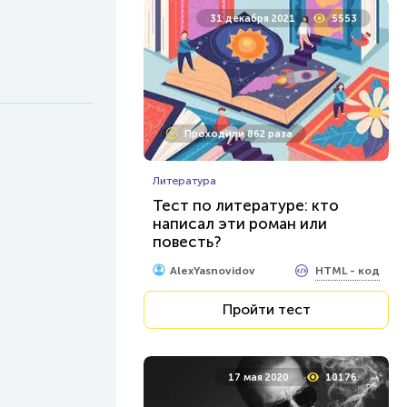
31 декабря 2021
5553
Проходили 862 раза
Литература
Тест по литературе: кто
написал эти роман или
повесть?
HTML - код
AlexYasnovidov
Пройти тест
17 мая 2020
10176