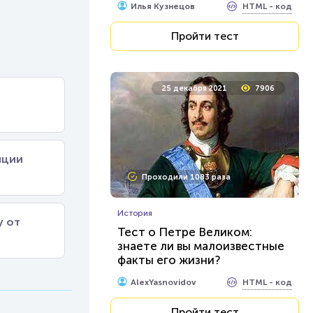
HTML - код
Илья Кузнецов
Пройти тест
25 декабря 2021
7906
иции
Проходили 1083 раза
История
у от
Тест о Петре Великом:
знаете ли вы малоизвестные
факты его жизни?
HTML - код
AlexYasnovidov
Пройти тест