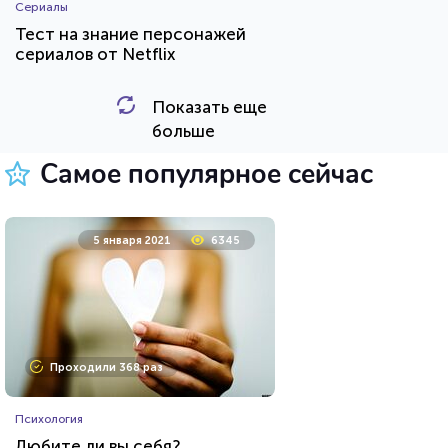
Сериалы
Тест на знание персонажей
сериалов от Netflix
Показать еще
HTML - код
balynskiy
больше
Пройти тест
Самое популярное сейчас
24 марта 2021
64460
5 января 2021
6345
Проходили 22949 раз
Проходили 368 раз
Прочие тесты
Психология
Угадай футболиста по фото!
Любите ли вы себя?