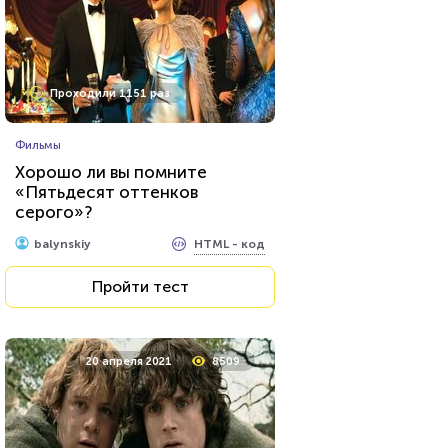
Проходили 1151 раз
Фильмы
Хорошо ли вы помните
«Пятьдесят оттенков
серого»?
HTML - код
balynskiy
Пройти тест
20 апреля 2021
8509