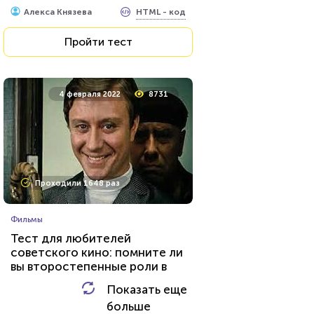
Илья Кузнецов
HTML - код
Алекса Князева
Пройти тест
Пройти тест
26 июля 2021
62459
4 февраля 2022
8731
Проходили 8033 раза
Проходили 1648 раз
Игры
Фильмы
Тест по игре Dota 2
Тест для любителей
советского кино: помните ли
вы второстепенные роли в
HTML - код
Awdienko
знаменитых фильмах?
Показать еще
HTML - код
AlexYasnovidov
больше
Пройти тест