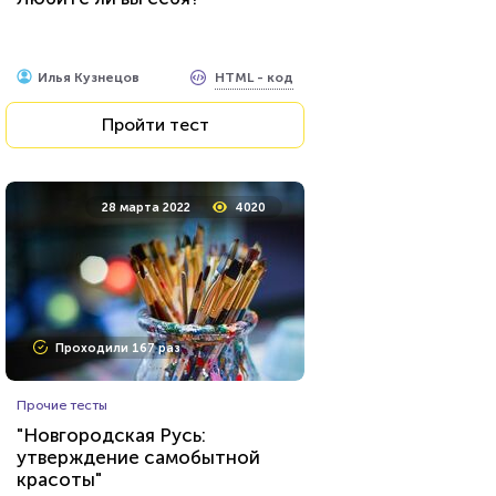
HTML - код
Awdienko
HTML - код
Илья Кузнецов
Пройти тест
Пройти тест
3 июня 2020
3885
28 марта 2022
4020
Проходили 158 раз
Проходили 167 раз
Игры
Прочие тесты
Угадаете, в какой игре был
"Новгородская Русь:
этот лис?
утверждение самобытной
красоты"
HTML - код