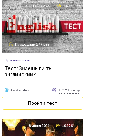
2 октября 2021
4644
Проходили 177 раз
Правописание
Тест: Знаешь ли ты
английский?
HTML - код
Awdienko
Пройти тест
8 июня 2021
10476