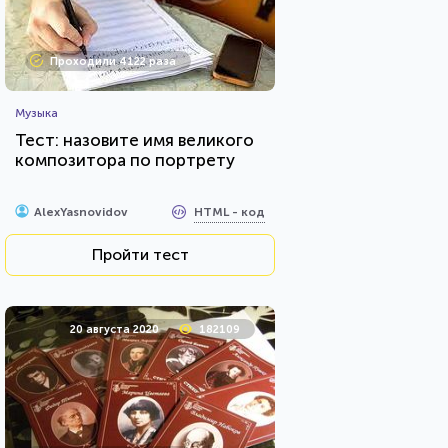
Проходили 4122 раза
Музыка
Тест: назовите имя великого
композитора по портрету
HTML - код
AlexYasnovidov
Пройти тест
20 августа 2020
182109