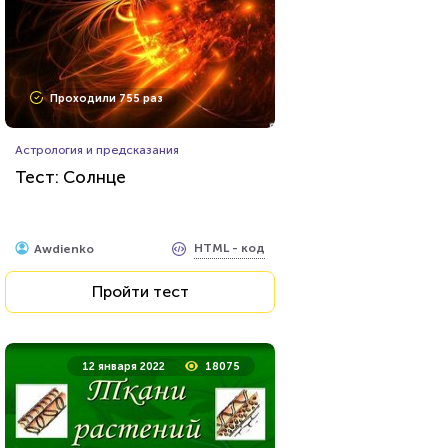
Проходили 74649 раз
Проходили 755 раз
Психология
Астрология и предсказания
Тест на умственную
Тест: Солнце
отсталость
HTML - код
Awdienko
HTML - код
Awdienko
Пройти тест
Пройти тест
11 мая 2020
36732
12 января 2022
18075