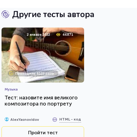
Другие тесты автора
2 января 2022
46871
Проходили 4122 раза
Музыка
Тест: назовите имя великого
композитора по портрету
HTML - код
AlexYasnovidov
Пройти тест