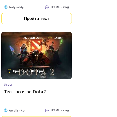
HTML - код
balynskiy
Пройти тест
26 июля 2021
62409
Проходили 8031 раз
Игры
Тест по игре Dota 2
HTML - код
Awdienko