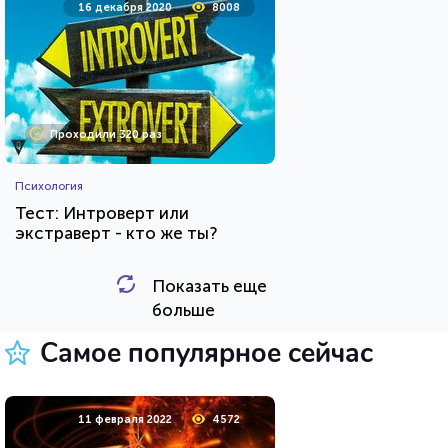
16 декабря 2020
8008
Проходили 320 раз
Психология
Тест: Интроверт или
экстраверт - кто же ты?
Показать еще
HTML - код
Awdienko
больше
Пройти тест
Самое популярное сейчас
23 марта 2021
219800
11 февраля 2022
4572