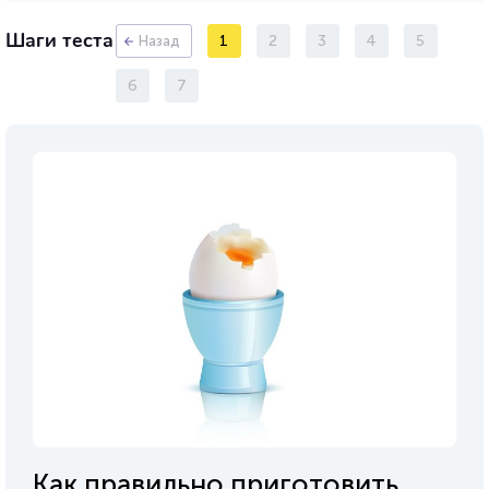
Шаги теста
1
2
3
4
5
Назад
6
7
Как правильно приготовить