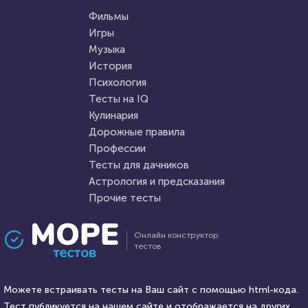
Тест: Мизантроп ли вы?
Тест: АПК
Фильмы
(Агропромышленный
Игры
комплекс)
Музыка
HTML - код
Awdienko
HTML - код
Awdienko
История
Пройти тест
Психология
Пройти тест
Тесты на IQ
Кулинария
Дорожные правила
31 марта 2021
224011
8 октября 2021
54146
Профессии
Тесты для дачников
Астрология и предсказания
Прочие тесты
Проходили 43426 раз
Проходили 16260 раз
Онлайн конструктор
тестов
Тесты на IQ
Психология
Тест на когнитивные
Тест на стервозность
способности
Можете встраивать тесты на Ваш сайт с помощью html-кода.
Тест публикуется на нашем сайте и отображается на других