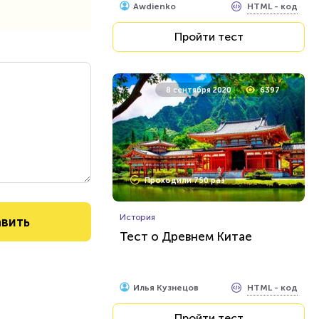
HTML - код
Awdienko
Пройти тест
8 сентября 2020
6397
Проходили 750 раз
История
Тест о Древнем Китае
HTML - код
Илья Кузнецов
Пройти тест