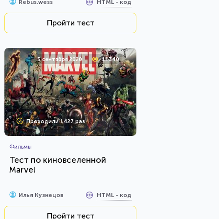
HTML - код
Rebus.wess
Пройти тест
5 сентября 2020
11340
Проходили 1427 раз
Фильмы
Тест по киновселенной
Marvel
HTML - код
Илья Кузнецов
Пройти тест