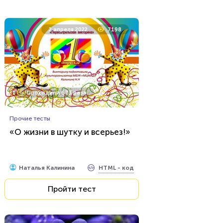
8 июля 2021
11678
2 апреля 2022
7198
Проходили 3065 раз
Проходили 673 раза
Фильмы
Большой тест на знание
популярных голливудских
Прочие тесты
актрис
«О жизни в шутку и всерьез!»
HTML - код
balynskiy
Пройти тест
HTML - код
Наталья Калинина
Пройти тест