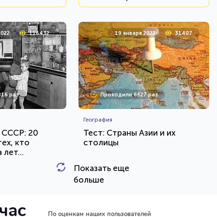
2022
116432
19 января 2022
31407
16 раз
Проходили 6627 раз
География
 СССР: 20
Тест: Страны Азии и их
ех, кто
столицы
лет...
Показать еще
HTML - код
HTML - код
Awdienko
больше
и тест
Пройти тест
йчас
По оценкам наших пользователей