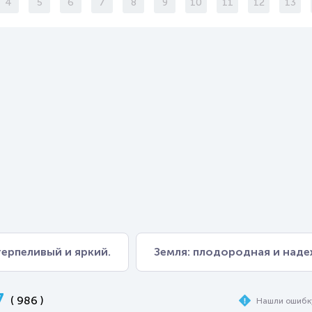
4
5
6
7
8
9
10
11
12
13
терпеливый и яркий.
Земля: плодородная и наде
7
( 986 )
Нашли ошибк