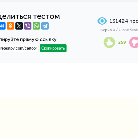
елиться тестом
131424 пр
Верно 0 / С ошибка
пируйте прямую ссылку
259
Скопировать