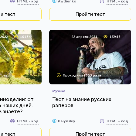
HTML - код
HTML - код
Awdienko
и тест
Пройти тест
 2022
10134
22 апреля 2021
13945
 раз
Проходили 2653 раза
Музыка
виноделии: от
Тест на знание русских
о наших дней.
рэперов
м знаете?
HTML - код
HTML - код
balynskiy
и тест
Пройти тест