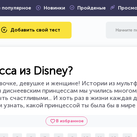
 популярное
Новинки
Пройденые
Просмо
Добавить свой тест
сса из Disney?
вочке, девушке и женщине! Истории из мульт
ря диснеевским принцессам мы учились многом
ть счастливыми... И хоть раз в жизни каждая 
 узнать, какой принцессой ты была бы в мире 
В избранное