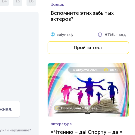
14
15
16
Фильмы
Вспомните этих забытых
актеров?
HTML - код
balynskiy
Пройти тест
4 августа 2021
8075
жная.
Проходили 134 раза
Литература
у или нарушение?
«Чтению – да! Спорту – да!»