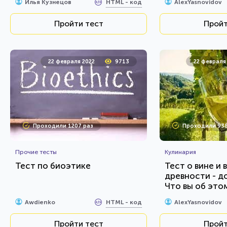
HTML - код
Илья Кузнецов
AlexYasnovidov
Пройти тест
Пройт
22 февраля 2022
9713
22 февраля
Проходили 1207 раз
Проходили 938
Прочие тесты
Кулинария
Тест по биоэтике
Тест о вине и 
древности - д
Что вы об это
HTML - код
Awdienko
AlexYasnovidov
Пройти тест
Пройт