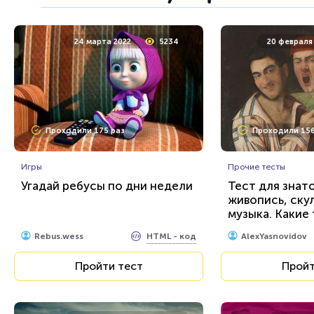
17 декабря 2021
6883
13 октября
24 марта 2022
5234
20 февраля
Проходили 1621 раз
Проходили 185
Проходили 175 раз
Проходили 156
Фильмы
Мультфильмы
Сможете назвать 100% этих
Тест: Кто ты и
голливудских звёзд?
Игры
Морти"?
Прочие тесты
Угадай ребусы по дни недели
Тест для знат
живопись, ску
HTML - код
balynskiy
Awdienko
музыка. Какие
великих творц
Пройти тест
Пройт
HTML - код
Rebus.wess
AlexYasnovidov
известны?
Пройти тест
Пройт