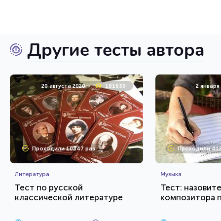
Другие тесты автора
20 августа 2020
181639
2 января
Проходили 10347 раз
Проходили 412
Литература
Музыка
Тест по русской
Тест: назовит
классической литературе
композитора 