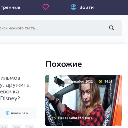
тренные
Войти
Похожие
фильмов
6 декабря 2021
5616
у: дружить,
девочка
Disney?
Awdienko
Проходили 854 раза