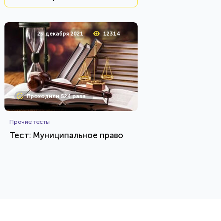
29 декабря 2021
12314
Проходили 524 раза
Прочие тесты
Тест: Муниципальное право
HTML - код
Awdienko
Пройти тест