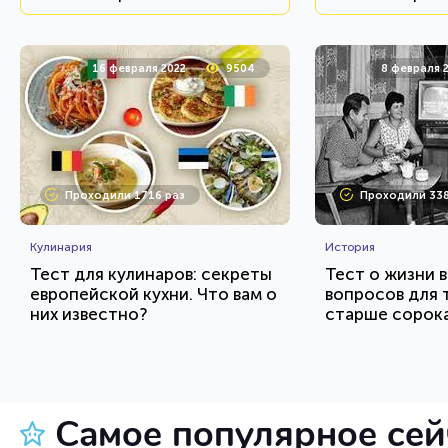
16 февраля 2022
9504
8 февраля 
Проходили 1716 раз
Проходили 338
Кулинария
История
Тест для кулинаров: секреты
Тест о жизни в
европейской кухни. Что вам о
вопросов для т
них известно?
старше сорока 
HTML - код
AlexYasnovidov
AlexYasnovidov
Пройти тест
Пройт
Самое популярное се