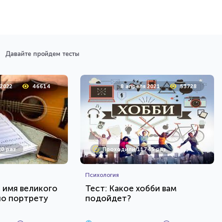
Давайте пройдем тесты
 2022
46614
8 апреля 2021
53728
0 раз
Проходили 11745 раз
Психология
е имя великого
Тест: Какое хобби вам
по портрету
подойдет?