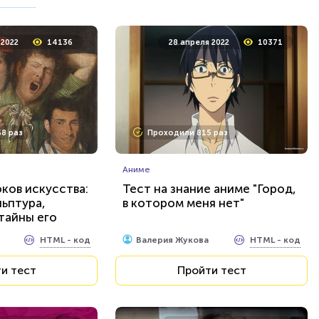
 2021
10119
5 октября 2021
27180
 2022
14136
28 апреля 2022
10371
7 раз
Проходили 9704 раза
8 раз
Проходили 815 раз
Психология
з "Рика и
Тест на уникальность: "Что
Вы видите первым?"
Аниме
оков искусства:
Тест на знание аниме "Город,
льптура,
в котором меня нет"
HTML - код
HTML - код
Awdienko
 тайны его
ов вам
и тест
Пройти тест
HTML - код
HTML - код
Валерия Жукова
и тест
Пройти тест