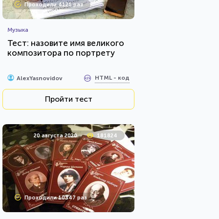
Проходили 4121 раз
Музыка
Тест: назовите имя великого
композитора по портрету
HTML - код
AlexYasnovidov
Пройти тест
20 августа 2020
181824
Проходили 10347 раз