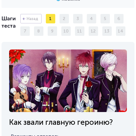
Шаги
1
2
3
4
5
6
Назад
теста
7
8
9
10
11
12
13
14
Как звали главную героиню?