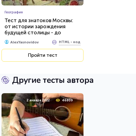
География
Тест для знатоков Москвы:
от истории зарождения
будущей столицы - до
присвоения звания «Город-
HTML - код
AlexYasnovidov
герой»
Пройти тест
Другие тесты автора
2 января 2022
46809