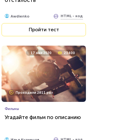
HTML - код
Awdienko
Пройти тест
17 мая 2020
23400
Проходили 2811 раз
Фильмы
Угадайте фильм по описанию
HTML - код
Илья Кузнецов