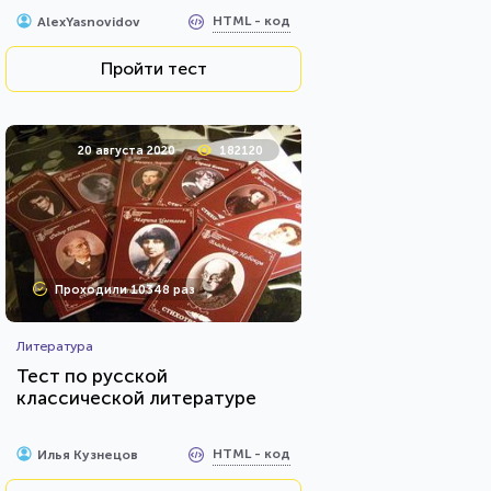
HTML - код
AlexYasnovidov
Пройти тест
20 августа 2020
182120
Проходили 10348 раз
Литература
Тест по русской
классической литературе
HTML - код
Илья Кузнецов