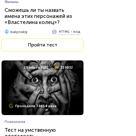
Фильмы
Сможешь ли ты назвать
имена этих персонажей из
«Властелина колец»?
HTML - код
balynskiy
Пройти тест
23 марта 2021
219832
Проходили 74654 раза
Психология
Тест на умственную
отсталость