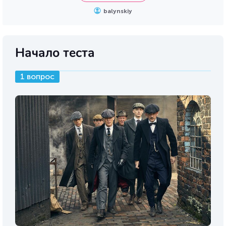
balynskiy
Начало теста
1 вопрос