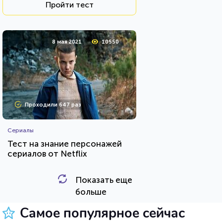
Пройти тест
8 мая 2021
10550
Проходили 647 раз
Сериалы
Тест на знание персонажей
сериалов от Netflix
Показать еще
HTML - код
balynskiy
больше
Пройти тест
Самое популярное сейчас