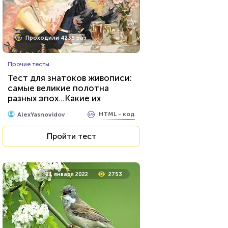
Проходили 4235 раз
Прочие тесты
Тест для знатоков живописи:
самые великие полотна
разных эпох...Какие их
секреты вы знаете?
HTML - код
AlexYasnovidov
Пройти тест
21 января 2022
2753