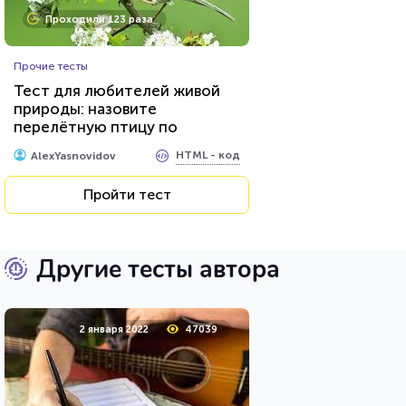
Проходили 123 раза
Прочие тесты
Тест для любителей живой
природы: назовите
перелётную птицу по
фотографии
HTML - код
AlexYasnovidov
Пройти тест
Другие тесты автора
2 января 2022
47039