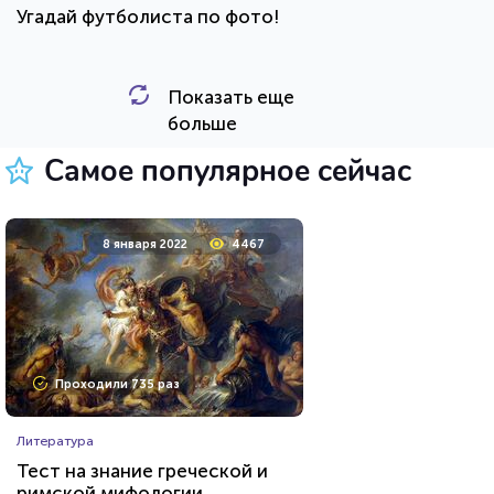
Угадай футболиста по фото!
Показать еще
HTML - код
Awdienko
больше
Пройти тест
Самое популярное сейчас
23 июня 2021
53680
8 января 2022
4467
Проходили 20936 раз
Проходили 735 раз
Сериалы
Литература
Тест: «Какой ты вампир из
Тест на знание греческой и
сериала "Дневники
римской мифологии