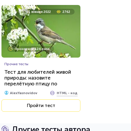
21 января 2022
2762
Проходили 124 раза
Прочие тесты
Тест для любителей живой
природы: назовите
перелётную птицу по
фотографии
HTML - код
AlexYasnovidov
Пройти тест
Другие тесты автора