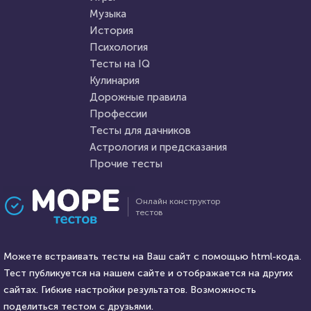
Музыка
HTML - код
Awdienko
HTML - код
Илья Кузнецов
История
Пройти тест
Психология
Пройти тест
Тесты на IQ
Кулинария
Дорожные правила
4 февраля 2022
8739
5 января 2022
4424
Профессии
Тесты для дачников
Астрология и предсказания
Прочие тесты
Проходили 1649 раз
Проходили 471 раз
Онлайн конструктор
тестов
Фильмы
Игры
Тест для любителей
Любите видеоигры?
советского кино: помните ли
Можете встраивать тесты на Ваш сайт с помощью html-кода.
Попробуйте пройти наш тест
вы второстепенные роли в
Тест публикуется на нашем сайте и отображается на других
знаменитых фильмах?
HTML - код
сайтах. Гибкие настройки результатов. Возможность
AlexYasnovidov
HTML - код
balynskiy
поделиться тестом с друзьями.