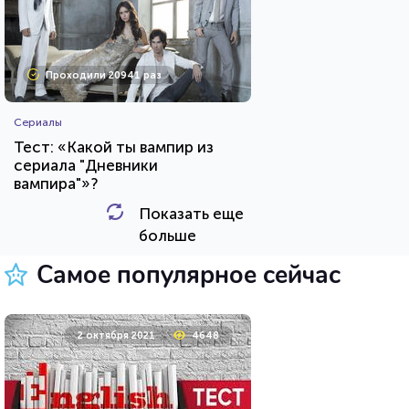
Проходили 20941 раз
Сериалы
Тест: «Какой ты вампир из
сериала "Дневники
вампира"»?
Показать еще
HTML - код
Awdienko
больше
Пройти тест
Самое популярное сейчас
8 мая 2021
10553
2 октября 2021
4648