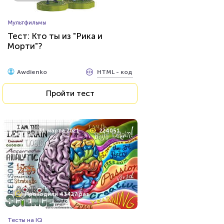
Прочие тесты
Мультфильмы
Угадай футболиста по фото!
Тест: Кто ты из "Рика и
Морти"?
HTML - код
Awdienko
HTML - код
Awdienko
Пройти тест
Пройти тест
26 июля 2021
62464
31 марта 2021
224051
Проходили 8033 раза
Проходили 43427 раз
Игры
Тесты на IQ