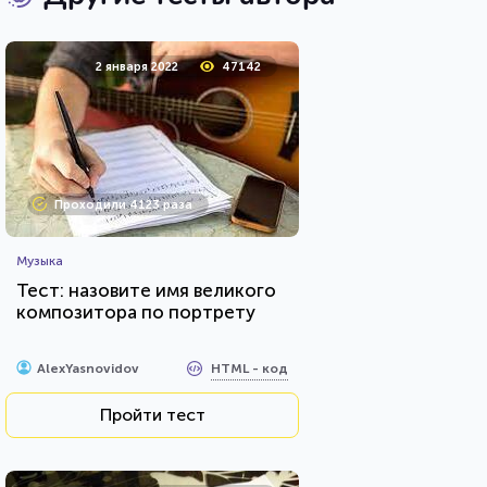
2 января 2022
47142
Проходили 4123 раза
Музыка
Тест: назовите имя великого
композитора по портрету
HTML - код
AlexYasnovidov
Пройти тест