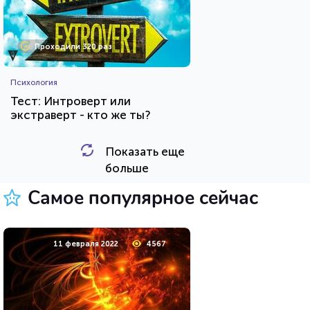
Проходили 320 раз
Психология
Тест: Интроверт или
экстраверт - кто же ты?
Показать еще
HTML - код
Awdienko
больше
Пройти тест
Самое популярное сейчас
11 мая 2020
36728
11 февраля 2022
4567