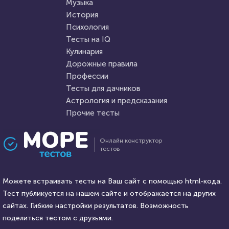
Музыка
HTML - код
Илья Кузнецов
HTML - код
Awdienko
История
Пройти тест
Психология
Пройти тест
Тесты на IQ
Кулинария
Дорожные правила
14 сентября 2020
4711
7 июня 2021
5727
Профессии
Тесты для дачников
Астрология и предсказания
Прочие тесты
Проходили 721 раз
Проходили 116 раз
Онлайн конструктор
тестов
Прочие тесты
Психология
Тест по общим вопросам
Агрессивен ли Ваш ребенок?
Можете встраивать тесты на Ваш сайт с помощью html-кода.
Тест публикуется на нашем сайте и отображается на других
HTML - код
сайтах. Гибкие настройки результатов. Возможность
Илья Кузнецов
HTML - код
12345
поделиться тестом с друзьями.
Пройти тест