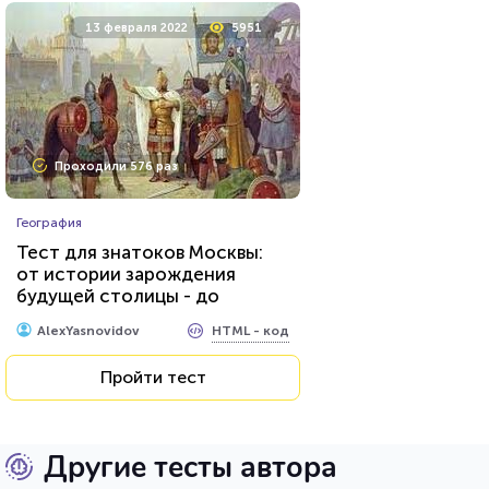
13 февраля 2022
5951
Проходили 576 раз
География
Тест для знатоков Москвы:
от истории зарождения
будущей столицы - до
присвоения звания «Город-
HTML - код
AlexYasnovidov
герой»
Пройти тест
Другие тесты автора