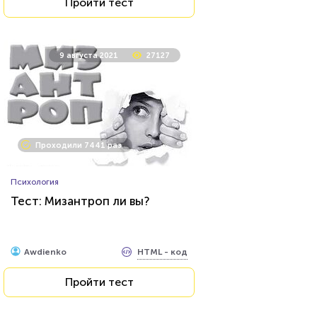
Пройти тест
9 августа 2021
27127
Проходили 7441 раз
Психология
Тест: Мизантроп ли вы?
HTML - код
Awdienko
Пройти тест