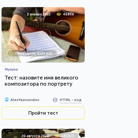
2 января 2022
46808
Проходили 4121 раз
Музыка
Тест: назовите имя великого
композитора по портрету
HTML - код
AlexYasnovidov
Пройти тест
20 августа 2020
181823