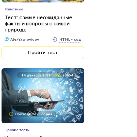
Кулинария
Животные
Тест по кулинарии: что
Тест: самые неожиданные
готовят в разных странах?
факты и вопросы о живой
природе
HTML - код
AlexYasnovidov
HTML - код
AlexYasnovidov
Пройти тест
Пройти тест
23 марта 2021
219791
14 декабря 2021
28954
Проходили 74649 раз
Проходили 9077 раз
Психология
Прочие тесты
Тест на умственную