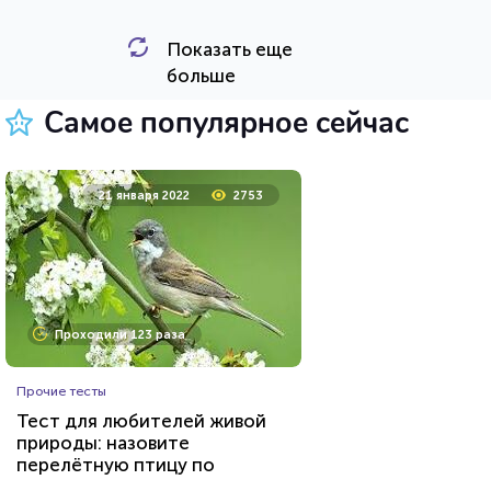
Показать еще
HTML - код
Awdienko
больше
Пройти тест
Самое популярное сейчас
23 июня 2021
53680
21 января 2022
2753
Проходили 20936 раз
Проходили 123 раза
Сериалы
Прочие тесты
Тест: «Какой ты вампир из
Тест для любителей живой
сериала "Дневники
природы: назовите
вампира"»?
перелётную птицу по
HTML - код
Awdienko
фотографии