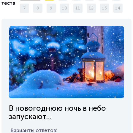
теста
7
8
9
10
11
12
13
14
В новогоднюю ночь в небо
запускают…
Варианты ответов: