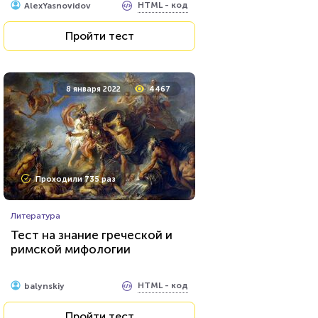
HTML - код
AlexYasnovidov
Пройти тест
Пройти тест
8 мая 2021
10538
8 января 2022
4467
Проходили 646 раз
Проходили 735 раз
Сериалы
Литература
Тест на знание персонажей
Тест на знание греческой и
сериалов от Netflix
римской мифологии
HTML - код
balynskiy
HTML - код
balynskiy
Пройти тест
Пройти тест