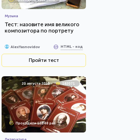
Музыка
Тест: назовите имя великого
композитора по портрету
HTML - код
AlexYasnovidov
Пройти тест
20 августа 2020
182071
Проходили 10348 раз
Литература