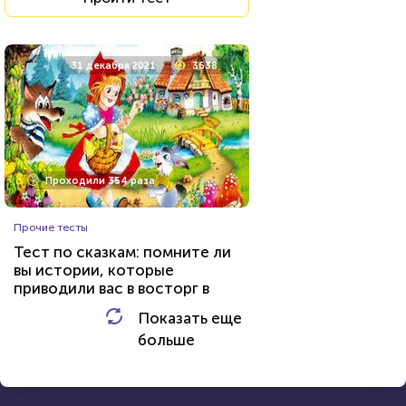
15 февраля 2022
53612
31 декабря 2021
3638
Проходили 7539 раз
Проходили 354 раза
Литература
Прочие тесты
Тест: Великие русские
Тест по сказкам: помните ли
писатели
вы истории, которые
приводили вас в восторг в
HTML - код
Awdienko
детстве?
Показать еще
HTML - код
AlexYasnovidov
больше
Пройти тест
Пройти тест