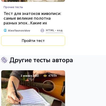
Прочие тесты
Тест для знатоков живописи:
самые великие полотна
разных эпох...Какие их
секреты вы знаете?
HTML - код
AlexYasnovidov
Пройти тест
Другие тесты автора
2 января 2022
47039
Проходили 4122 раза