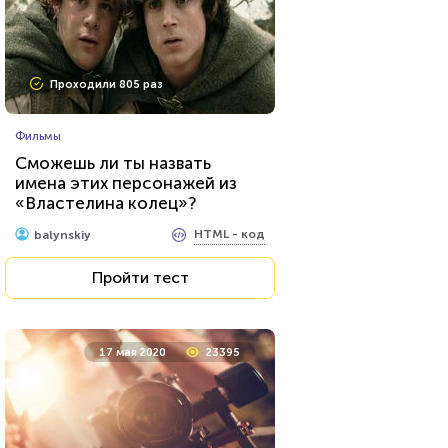
Проходили 805 раз
Фильмы
Сможешь ли ты назвать
имена этих персонажей из
«Властелина колец»?
HTML - код
balynskiy
Пройти тест
17 мая 2020
23395