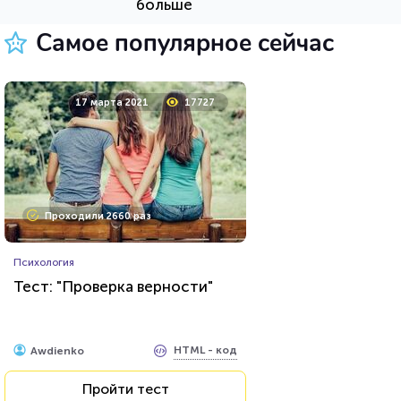
больше
Пройти тест
Самое популярное сейчас
26 июля 2021
62434
17 марта 2021
17727
Проходили 8032 раза
Проходили 2660 раз
Игры
Психология
Тест по игре Dota 2
Тест: "Проверка верности"
HTML - код
Awdienko
HTML - код
Awdienko
Пройти тест
Пройти тест