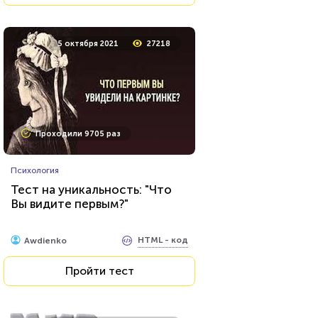
12 сентября 2020
7476
5 октября 2021
27218
Проходили 606 раз
Проходили 9705 раз
Животные
Психология
Тест о редких животных
Тест на уникальность: "Что
Вы видите первым?"
HTML - код
Илья Кузнецов
HTML - код
Awdienko
Пройти тест
Пройти тест
10 сентября 2021
12575