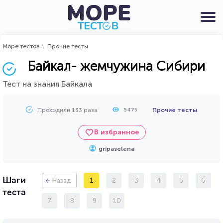
Море тестов
Прочие тесты
Байкал- жемчужина Сибири
Тест на знания Байкала
Проходили 133 раза
Прочие тесты
5475
В избранное
gripaselena
Шаги
1
2
3
4
5
6
Назад
теста
7
8
9
10