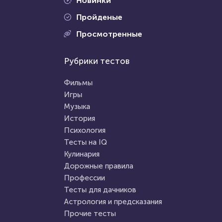
Новинки
Пройденые
Проходили 20933 раза
Просмотренные
Проходили 20633 раза
Сериалы
Рубрики тестов
Правописание
Тест: «Какой ты вампир из
Тест: Приставки пре / при
сериала "Дневники
Фильмы
вампира"»?
Игры
Музыка
HTML - код
Awdienko
HTML - код
Awdienko
История
Пройти тест
Психология
Пройти тест
Тесты на IQ
Кулинария
Дорожные правила
14 декабря 2021
95271
20 февраля 2022
184329
Профессии
Тесты для дачников
Астрология и предсказания
Прочие тесты