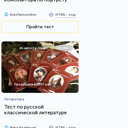
HTML - код
AlexYasnovidov
Пройти тест
20 августа 2020
181784
Проходили 10347 раз
Литература
Тест по русской
классической литературе
HTML - код
Илья Кузнецов