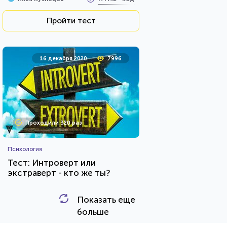
Пройти тест
16 декабря 2020
7996
Проходили 320 раз
Психология
Тест: Интроверт или
экстраверт - кто же ты?
Показать еще
HTML - код
Awdienko
больше
Пройти тест