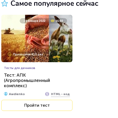
Самое популярное сейчас
11 мая 2020
36723
28 января 2022
8285
Проходили 9897 раз
Проходили 815 раз
Фильмы
Тесты для дачников
Тест на знание советского
Тест: АПК
фильма «Иван Васильевич
(Агропромышленный
меняет профессию»
комплекс)
HTML - код
Илья Кузнецов
HTML - код
Awdienko
Пройти тест
Пройти тест