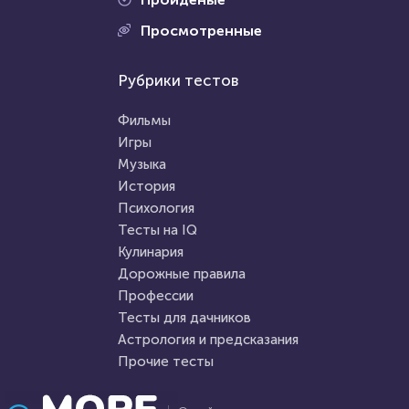
Проходили 721 раз
Просмотренные
Проходили 664 раза
Прочие тесты
Рубрики тестов
Фильмы
Тест по общим вопросам
Угадай супергероя по трем
Фильмы
подсказкам
Игры
Музыка
HTML - код
Илья Кузнецов
HTML - код
balynskiy
История
Пройти тест
Психология
Пройти тест
Тесты на IQ
Кулинария
Дорожные правила
11 февраля 2022
6623
14 мая 2021
12256
Профессии
Тесты для дачников
Астрология и предсказания
Прочие тесты
Проходили 530 раз
Проходили 1226 раз