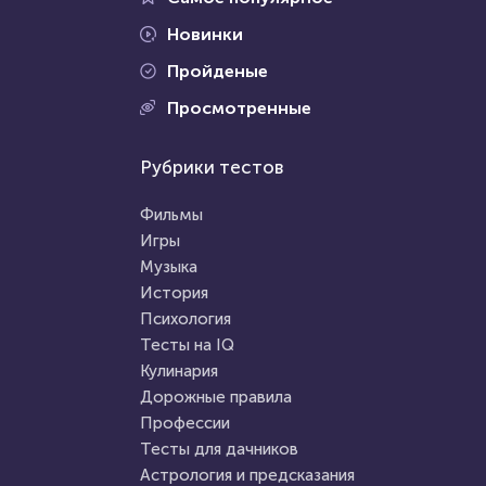
Новинки
Пройденые
Проходили 1016 раз
Просмотренные
Проходили 73050 раз
Профессии
Рубрики тестов
Психология
Сможете ли вы стать
Тест: "Хороший Вы человек
писателем?
Фильмы
или злой?
Игры
Музыка
HTML - код
Илья Кузнецов
HTML - код
Awdienko
История
Пройти тест
Психология
Пройти тест
Тесты на IQ
Кулинария
Дорожные правила
14 сентября 2020
4711
3 августа 2021
12319
Профессии
Тесты для дачников
Астрология и предсказания