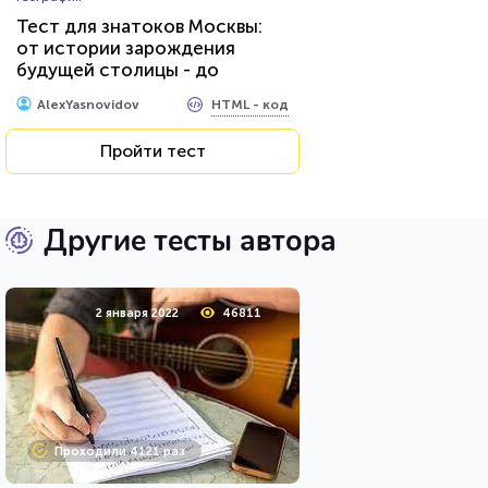
Тест для знатоков Москвы:
от истории зарождения
будущей столицы - до
присвоения звания «Город-
HTML - код
AlexYasnovidov
герой»
Пройти тест
Другие тесты автора
2 января 2022
46811
Проходили 4121 раз