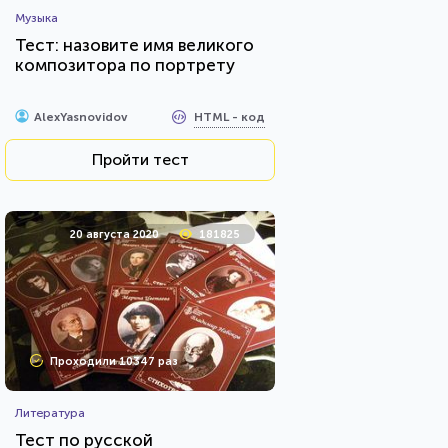
Музыка
Тест: назовите имя великого
композитора по портрету
HTML - код
AlexYasnovidov
Пройти тест
20 августа 2020
181825
Проходили 10347 раз
Литература
Тест по русской