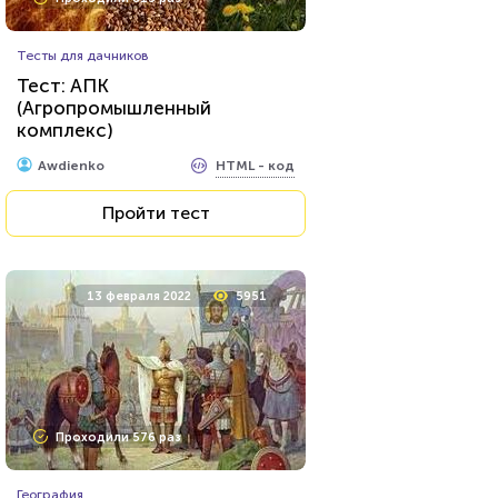
Тесты для дачников
Тест: АПК
(Агропромышленный
комплекс)
HTML - код
Awdienko
Пройти тест
13 февраля 2022
5951
Проходили 576 раз
География