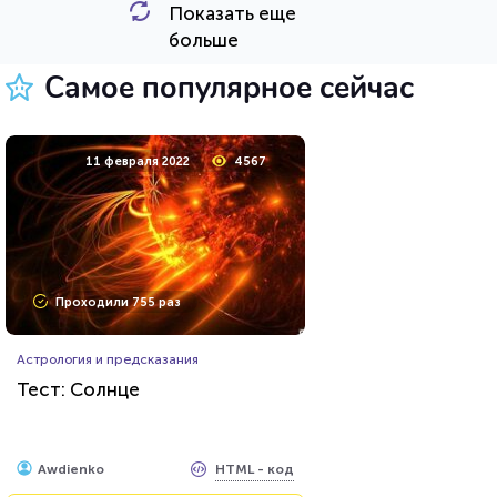
Показать еще
HTML - код
Awdienko
больше
Пройти тест
Самое популярное сейчас
11 мая 2020
36728
11 февраля 2022
4567
Проходили 9897 раз
Проходили 755 раз
Фильмы
Астрология и предсказания
Тест на знание советского
Тест: Солнце
фильма «Иван Васильевич
меняет профессию»
HTML - код
Илья Кузнецов
HTML - код
Awdienko