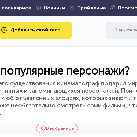
 популярное
Новинки
Пройденые
Просмо
Добавить свой тест
и популярные персонажи?
воего существования кинематограф подарил м
матичных и запоминающихся персонажей. Прич
 и об отъявленных злодеях, которых знают и 
аже необязательно смотреть сами фильмы, чт
.
В избранное