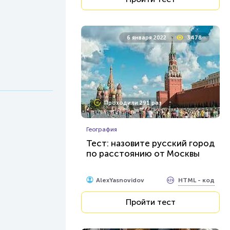
6 января 2022
3478
Проходили 291 раз
География
Тест: назовите русский город
по расстоянию от Москвы
HTML - код
AlexYasnovidov
Пройти тест