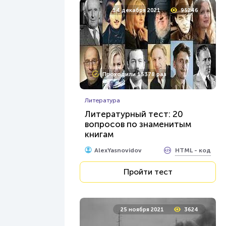
14 декабря 2021
95246
Проходили 15378 раз
Литература
Литературный тест: 20
вопросов по знаменитым
книгам
HTML - код
AlexYasnovidov
Пройти тест
25 ноября 2021
3624