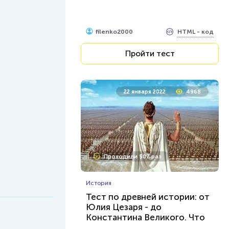
HTML - код
filenko2000
Пройти тест
22 января 2022
4968
Проходили 507 раз
История
Тест по древней истории: от
Юлия Цезаря - до
Константина Великого. Что
вам о них известно?