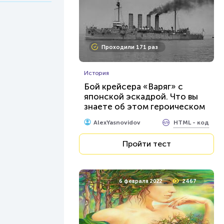
Проходили 171 раз
История
Бой крейсера «Варяг» с
японской эскадрой. Что вы
знаете об этом героическом
событии в нашей истории?
HTML - код
AlexYasnovidov
Пройти тест
6 февраля 2022
2467