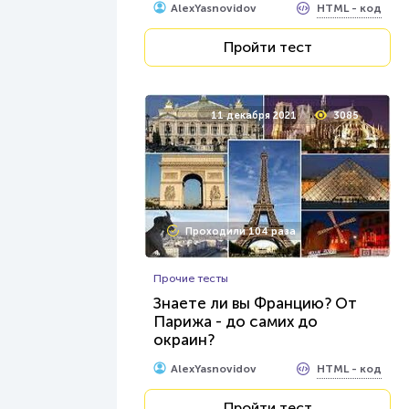
HTML - код
AlexYasnovidov
Пройти тест
11 декабря 2021
3085
Проходили 104 раза
Прочие тесты
Знаете ли вы Францию? От
Парижа - до самих до
окраин?
HTML - код
AlexYasnovidov
Пройти тест