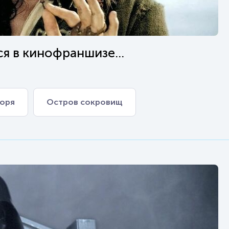
я в кинофраншизе...
моря
Остров сокровищ