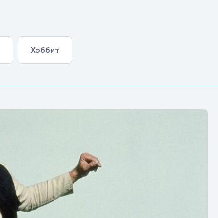
р
Хоббит