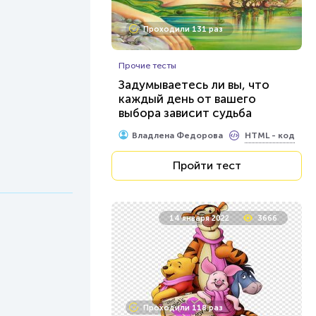
Проходили 131 раз
Прочие тесты
Задумываетесь ли вы, что
каждый день от вашего
выбора зависит судьба
планеты?
HTML - код
Владлена Федорова
Пройти тест
14 января 2022
3666
Проходили 118 раз