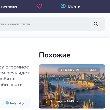
тренные
Войти
Похожие
иру огромное
26 июля 2020
5648
ем речь идет
любят в
обы знать,
Проходили 1149 раз
balynskiy