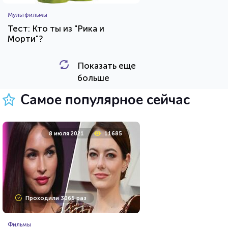
Мультфильмы
Тест: Кто ты из "Рика и
Морти"?
Показать еще
HTML - код
Awdienko
больше
Пройти тест
Самое популярное сейчас
8 апреля 2021
53744
8 июля 2021
11685
Проходили 11748 раз
Проходили 3065 раз
Психология
Фильмы