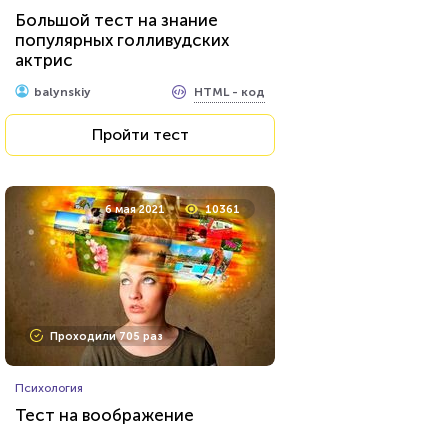
Тест: Какое хобби вам
Большой тест на знание
подойдет?
популярных голливудских
актрис
HTML - код
Awdienko
HTML - код
balynskiy
Пройти тест
Пройти тест
18 февраля 2021
160764
6 мая 2021
10361
Проходили 59047 раз
Проходили 705 раз
Психология
Психология
Тест: "Мое будущее. Каким
Тест на воображение
оно будет?"