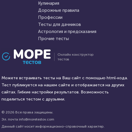
Кулинария
Дорожные правила
2 января 2021
83750
16 февраля 2022
9510
Профессии
Тесты для дачников
Астрология и предсказания
Прочие тесты
Проходили 21090 раз
Проходили 1716 раз
Онлайн конструктор
тестов
Прочие тесты
Кулинария
Угадай логотип
Тест для кулинаров: секреты
Можете встраивать тесты на Ваш сайт с помощью html-кода.
европейской кухни. Что вам о
Тест публикуется на нашем сайте и отображается на других
них известно?
HTML - код
сайтах. Гибкие настройки результатов. Возможность
Awdienko
HTML - код
AlexYasnovidov
поделиться тестом с друзьями.
Пройти тест
Пройти тест
© 2026 Все права защищены.
Эл. почта info@moretestov.com
Данный сайт носит информационно-справочный характер.
22 февраля 2022
10144
19 января 2022
31413