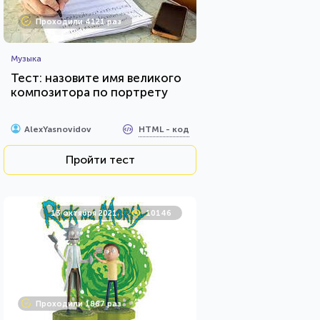
Проходили 4121 раз
Музыка
Тест: назовите имя великого
композитора по портрету
HTML - код
AlexYasnovidov
Пройти тест
13 октября 2021
10146
Проходили 1867 раз