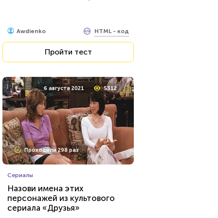
HTML - код
Awdienko
HTML - код
Awdienko
Пройти тест
Пройти тест
9 августа 2021
27197
6 августа 2021
5312
Проходили 7465 раз
Проходили 298 раз
Психология
Сериалы
Тест: Мизантроп ли вы?
Назови имена этих
персонажей из культового
сериала «Друзья»
HTML - код
Awdienko