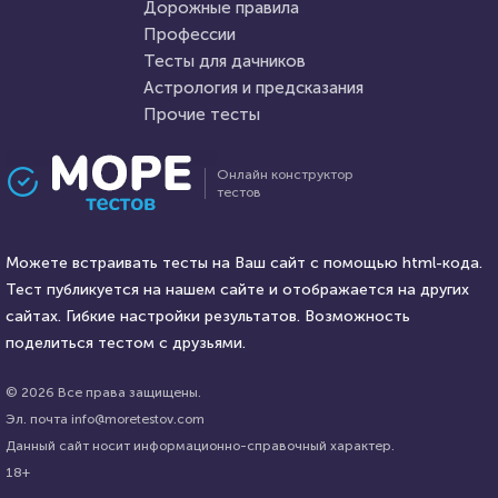
Дорожные правила
18 февраля 2021
160824
26 января 2022
11056
Профессии
Тесты для дачников
Астрология и предсказания
Прочие тесты
Проходили 59055 раз
Проходили 2223 раза
Онлайн конструктор
тестов
Психология
Психология
Тест: "Мое будущее. Каким
Тест: Проверь свою
оно будет?"
Можете встраивать тесты на Ваш сайт с помощью html-кода.
энергетику!
Тест публикуется на нашем сайте и отображается на других
HTML - код
сайтах. Гибкие настройки результатов. Возможность
Awdienko
HTML - код
Awdienko
поделиться тестом с друзьями.
Пройти тест
Пройти тест
© 2026 Все права защищены.
Эл. почта info@moretestov.com
Данный сайт носит информационно-справочный характер.
4 февраля 2022
4369
29 декабря 2021
12356
18+