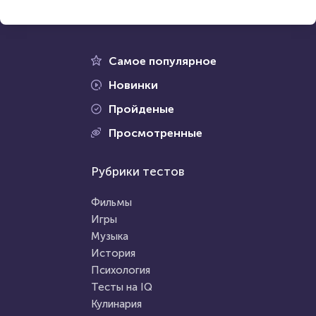
Пройти тест
23 марта 2021
219860
2 января 2021
83801
Самое популярное
Новинки
Пройденые
Проходили 74660 раз
Просмотренные
Проходили 21092 раза
Психология
Рубрики тестов
Прочие тесты
Тест на умственную
Угадай логотип
отсталость
Фильмы
Игры
Музыка
HTML - код
Awdienko
HTML - код
Awdienko
История
Пройти тест
Психология
Пройти тест
Тесты на IQ
Кулинария