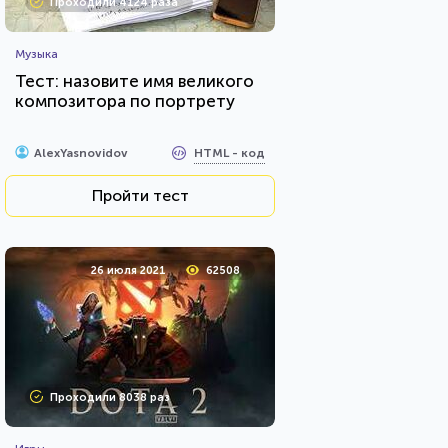
Проходили 4124 раза
Музыка
Тест: назовите имя великого
композитора по портрету
HTML - код
AlexYasnovidov
Пройти тест
26 июля 2021
62508
Проходили 8038 раз