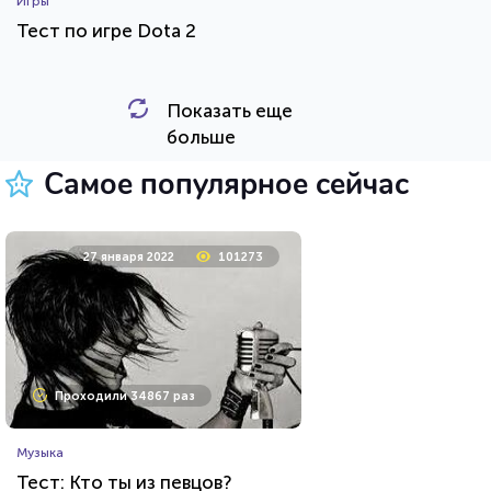
Игры
Тест по игре Dota 2
Показать еще
HTML - код
Awdienko
больше
Пройти тест
Самое популярное сейчас
5 октября 2021
27263
27 января 2022
101273
Проходили 9707 раз
Проходили 34867 раз
Психология
Музыка
Тест на уникальность: "Что
Тест: Кто ты из певцов?
Вы видите первым?"