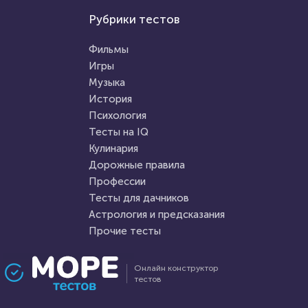
Игры
Рубрики тестов
Прочие тесты
Математика Ребусы 1 Класс
Тест: 20 вопросов о
Фильмы
живописи для знатоков и
Игры
ценителей искусства
Музыка
HTML - код
Rebus.wess
HTML - код
AlexYasnovidov
История
Пройти тест
Психология
Пройти тест
Тесты на IQ
Кулинария
Дорожные правила
1 февраля 2022
8741
14 декабря 2021
28949
Профессии
Тесты для дачников
Астрология и предсказания
Прочие тесты
Проходили 895 раз
Проходили 9077 раз
Онлайн конструктор
тестов
Литература
Прочие тесты
Пословица недаром