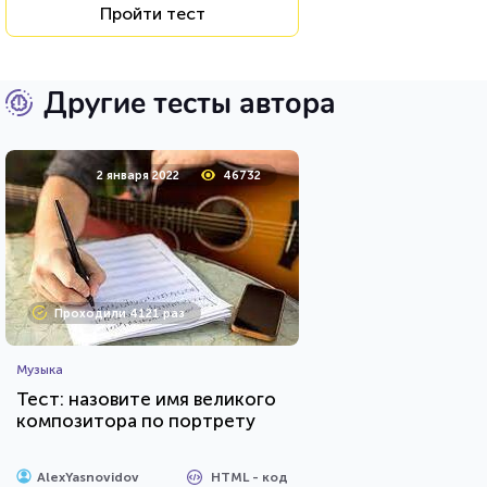
Пройти тест
Другие тесты автора
2 января 2022
46732
Проходили 4121 раз
Музыка
Тест: назовите имя великого
композитора по портрету
HTML - код
AlexYasnovidov