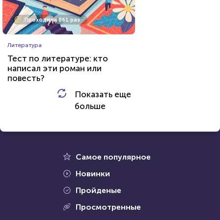
Проходили 2543 раза
Проходили 861 раз
Тесты для дачников
Литература
Тест: Ткани растений
Тест по литературе: кто
написал эти роман или
повесть?
HTML - код
Awdienko
Показать еще
HTML - код
AlexYasnovidov
больше
Пройти тест
Пройти тест
24 марта 2022
6245
17 декабря 2021
3253
Самое популярное
Новинки
Пройденые
Проходили 248 раз
Просмотренные
Проходили 200 раз