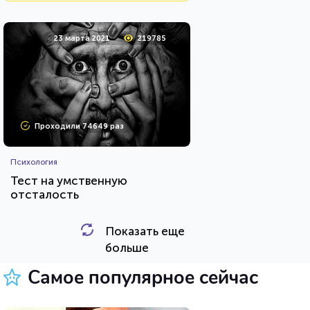
23 марта 2021
219785
Проходили 74649 раз
Психология
Тест на умственную
отсталость
Показать еще
HTML - код
Awdienko
больше
Пройти тест
Самое популярное сейчас