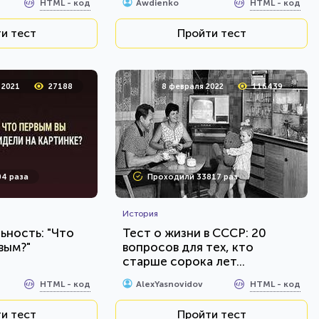
HTML - код
HTML - код
Awdienko
и тест
Пройти тест
 2021
27188
8 февраля 2022
116439
4 раза
Проходили 33817 раз
История
ьность: "Что
Тест о жизни в СССР: 20
вым?"
вопросов для тех, кто
старше сорока лет...
HTML - код
HTML - код
AlexYasnovidov
и тест
Пройти тест