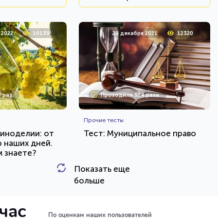
 2022
10139
29 декабря 2021
12320
 раз
Проходили 524 раза
Прочие тесты
виноделии: от
Тест: Муниципальное право
о наших дней.
м знаете?
Показать еще
HTML - код
HTML - код
Awdienko
больше
и тест
Пройти тест
йчас
По оценкам наших пользователей