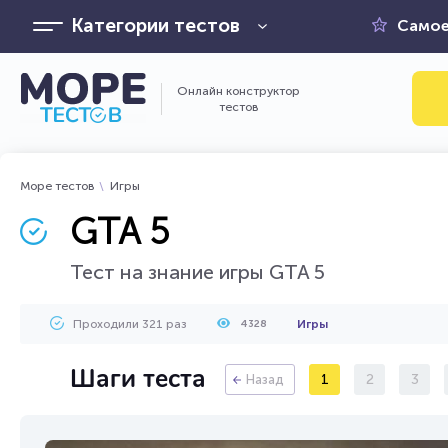
Категории тестов
Самое
Онлайн конструктор
тестов
Море тестов
Игры
GTA 5
Тест на знание игры GTA 5
Проходили 321 раз
Игры
4328
Шаги теста
1
2
3
Назад