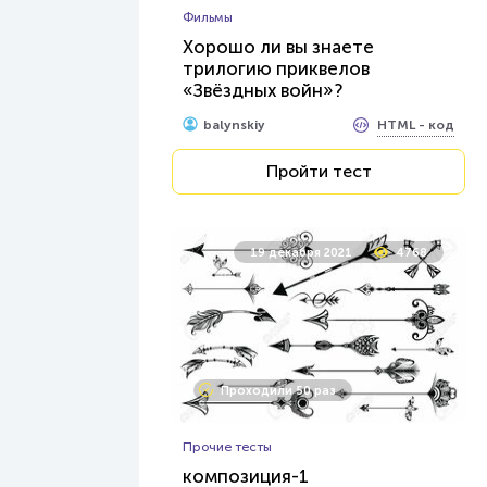
Фильмы
Хорошо ли вы знаете
трилогию приквелов
«Звёздных войн»?
HTML - код
balynskiy
Пройти тест
19 декабря 2021
4768
Проходили 50 раз
Прочие тесты
композиция-1