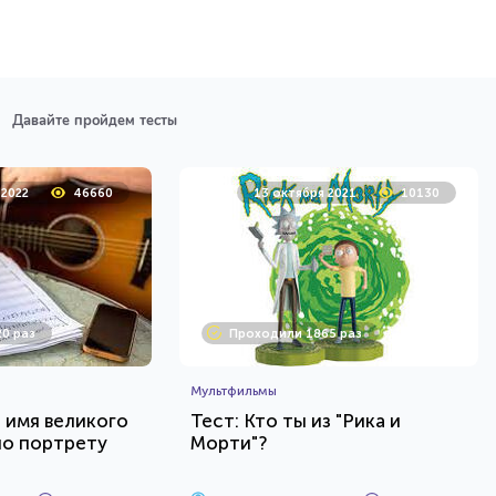
Давайте пройдем тесты
 2022
46660
13 октября 2021
10130
0 раз
Проходили 1865 раз
Мультфильмы
е имя великого
Тест: Кто ты из "Рика и
по портрету
Морти"?