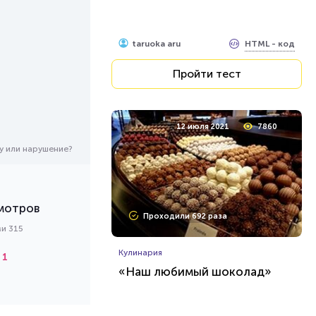
HTML - код
taruoka aru
Пройти тест
12 июля 2021
7860
у или нарушение?
мотров
Проходили 692 раза
ми 315
Кулинария
1
«Наш любимый шоколад»