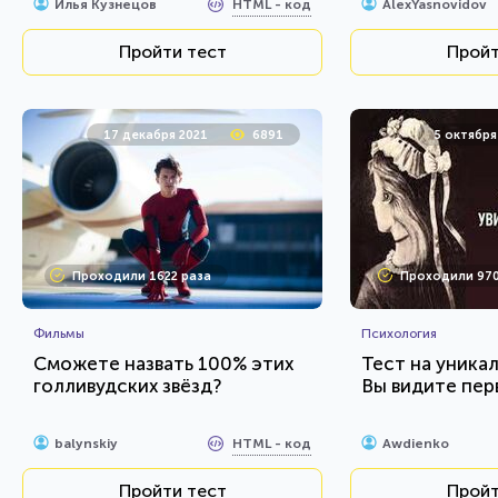
HTML - код
Илья Кузнецов
AlexYasnovidov
Пройти тест
Пройт
17 декабря 2021
6891
5 октября
Проходили 1622 раза
Проходили 970
Фильмы
Психология
Сможете назвать 100% этих
Тест на уникал
голливудских звёзд?
Вы видите пер
HTML - код
balynskiy
Awdienko
Пройти тест
Пройт