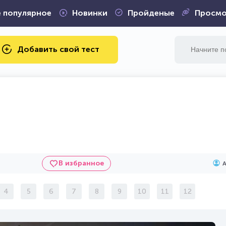
 популярное
Новинки
Пройденые
Просмо
Добавить свой тест
В избранное
4
5
6
7
8
9
10
11
12