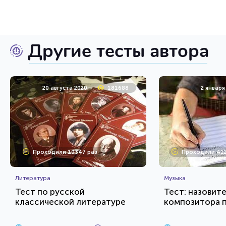
Другие тесты автора
20 августа 2020
181688
2 января
Проходили 10347 раз
Проходили 412
Литература
Музыка
Тест по русской
Тест: назовит
классической литературе
композитора 