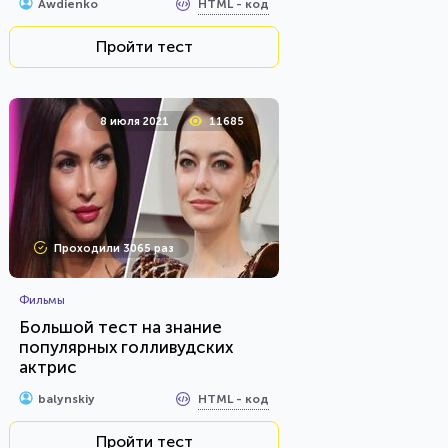
HTML - код
Awdienko
Пройти тест
8 июля 2021
11685
Проходили 3065 раз
Фильмы
Большой тест на знание
популярных голливудских
актрис
HTML - код
balynskiy
Пройти тест