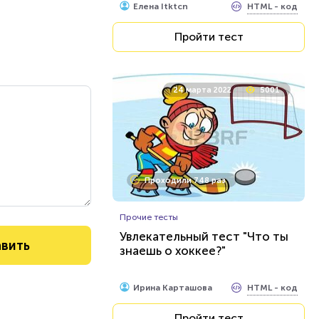
HTML - код
Елена Itktcn
Пройти тест
24 марта 2022
5001
Проходили 748 раз
Прочие тесты
Увлекательный тест "Что ты
знаешь о хоккее?"
HTML - код
Ирина Карташова
Пройти тест