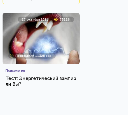
27 октября 2021
35116
Проходили 11328 раз
Психология
Тест: Энергетический вампир
ли Вы?
HTML - код
Awdienko
Пройти тест