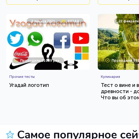
2 января 2021
83744
22 февраля
Проходили 21089 раз
Проходили 938
Прочие тесты
Кулинария
Угадай логотип
Тест о вине и 
древности - д
Что вы об это
HTML - код
Awdienko
AlexYasnovidov
Пройти тест
Пройт
Самое популярное се