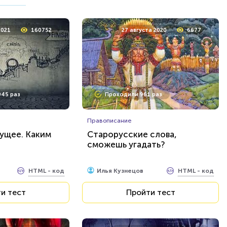
 2020
11345
24 марта 2022
4606
2021
160752
27 августа 2020
6677
7 раз
Проходили 146 раз
45 раз
Проходили 961 раз
Игры
селенной
Ребусы №4
Правописание
дущее. Каким
Старорусские слова,
сможешь угадать?
HTML - код
HTML - код
Rebus.wess
и тест
Пройти тест
HTML - код
HTML - код
Илья Кузнецов
и тест
Пройти тест